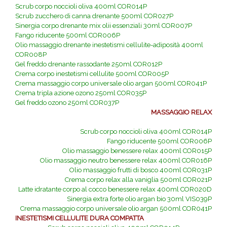
Scrub corpo noccioli oliva 400ml COR014P
Scrub zucchero di canna drenante 500ml COR027P
Sinergia corpo drenante mix olii essenziali 30ml COR007P
Fango riducente 500ml COR006P
Olio massaggio drenante inestetismi cellulite-adiposità 400ml
COR008P
Gel freddo drenante rassodante 250ml COR012P
Crema corpo inestetismi cellulite 500ml COR005P
Crema massaggio corpo universale olio argan 500ml COR041P
Crema tripla azione ozono 250ml COR035P
Gel freddo ozono 250ml COR037P
MASSAGGIO RELAX
Scrub corpo noccioli oliva 400ml COR014P
Fango riducente 500ml COR006P
Olio massaggio benessere relax 400ml COR015P
Olio massaggio neutro benessere relax 400ml COR016P
Olio massaggio frutti di bosco 400ml COR031P
Crema corpo relax alla vaniglia 500ml COR021P
Latte idratante corpo al cocco benessere relax 400ml COR020D
Sinergia extra forte olio argan bio 30ml VIS039P
Crema massaggio corpo universale olio argan 500ml COR041P
INESTETISMI CELLULITE DURA COMPATTA