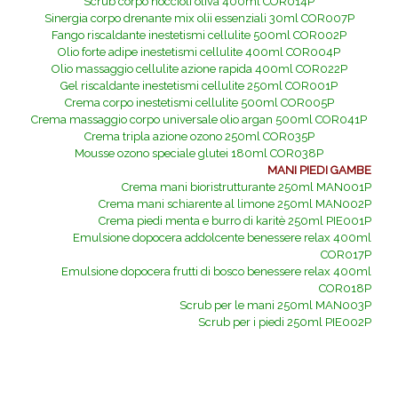
Scrub corpo noccioli oliva 400ml COR014P
Sinergia corpo drenante mix olii essenziali 30ml COR007P
Fango riscaldante inestetismi cellulite 500ml COR002P
Olio forte adipe inestetismi cellulite 400ml COR004P
Olio massaggio cellulite azione rapida 400ml COR022P
Gel riscaldante inestetismi cellulite 250ml COR001P
Crema corpo inestetismi cellulite 500ml COR005P
Crema massaggio corpo universale olio argan 500ml COR041P
Crema tripla azione ozono 250ml COR035P
Mousse ozono speciale glutei 180ml COR038P
MANI PIEDI GAMBE
Crema mani bioristrutturante 250ml MAN001P
Crema mani schiarente al limone 250ml MAN002P
Crema piedi menta e burro di karitè 250ml PIE001P
Emulsione dopocera addolcente benessere relax 400ml
COR017P
Emulsione dopocera frutti di bosco benessere relax 400ml
COR018P
Scrub per le mani 250ml MAN003P
Scrub per i piedi 250ml PIE002P