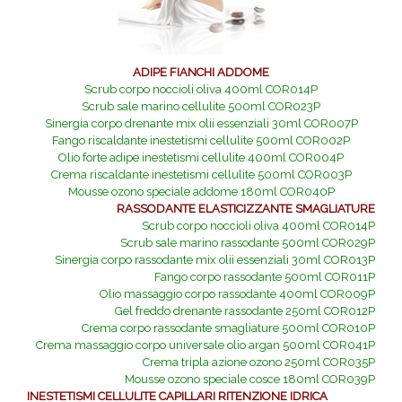
ADIPE FIANCHI ADDOME
Scrub corpo noccioli oliva 400ml COR014P
Scrub sale marino cellulite 500ml COR023P
Sinergia corpo drenante mix olii essenziali 30ml COR007P
Fango riscaldante inestetismi cellulite 500ml COR002P
Olio forte adipe inestetismi cellulite 400ml COR004P
Crema riscaldante inestetismi cellulite 500ml COR003P
Mousse ozono speciale addome 180ml COR040P
RASSODANTE ELASTICIZZANTE SMAGLIATURE
Scrub corpo noccioli oliva 400ml COR014P
Scrub sale marino rassodante 500ml COR029P
Sinergia corpo rassodante mix olii essenziali 30ml COR013P
Fango corpo rassodante 500ml COR011P
Olio massaggio corpo rassodante 400ml COR009P
Gel freddo drenante rassodante 250ml COR012P
Crema corpo rassodante smagliature 500ml COR010P
Crema massaggio corpo universale olio argan 500ml COR041P
Crema tripla azione ozono 250ml COR035P
Mousse ozono speciale cosce 180ml COR039P
INESTETISMI CELLULITE CAPILLARI RITENZIONE IDRICA