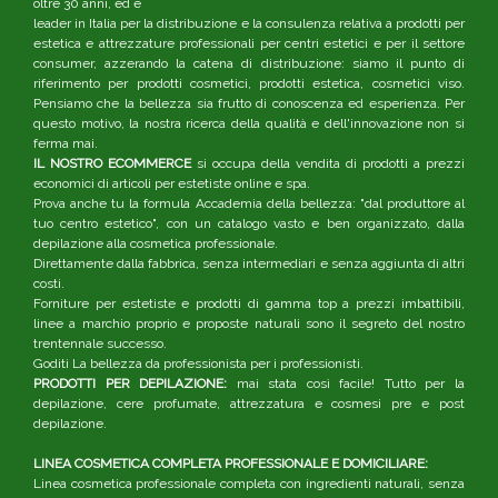
oltre 30 anni, ed è
leader in Italia per la distribuzione e la consulenza relativa a prodotti per
estetica e attrezzature professionali per centri estetici e per il settore
consumer, azzerando la catena di distribuzione: siamo il punto di
riferimento per prodotti cosmetici, prodotti estetica, cosmetici viso.
Pensiamo che la bellezza sia frutto di conoscenza ed esperienza. Per
questo motivo, la nostra ricerca della qualità e dell'innovazione non si
ferma mai.
IL NOSTRO ECOMMERCE
si occupa della vendita di prodotti a prezzi
economici di articoli per estetiste online e spa.
Prova anche tu la formula Accademia della bellezza: "dal produttore al
tuo centro estetico", con un catalogo vasto e ben organizzato, dalla
depilazione alla cosmetica professionale.
Direttamente dalla fabbrica, senza intermediari e senza aggiunta di altri
costi.
Forniture per estetiste e prodotti di gamma top a prezzi imbattibili,
linee a marchio proprio e proposte naturali sono il segreto del nostro
trentennale successo.
Goditi La bellezza da professionista per i professionisti.
PRODOTTI PER DEPILAZIONE:
mai stata così facile! Tutto per la
depilazione, cere profumate, attrezzatura e cosmesi pre e post
depilazione.
LINEA COSMETICA COMPLETA PROFESSIONALE E DOMICILIARE:
Linea cosmetica professionale completa con ingredienti naturali, senza