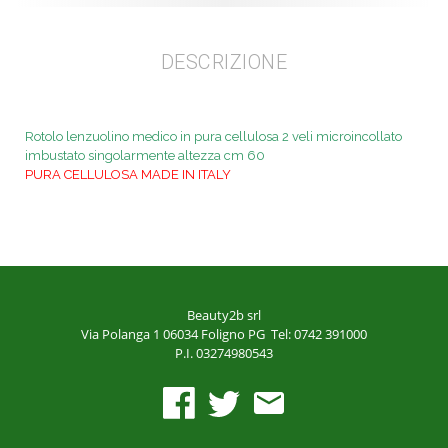
DESCRIZIONE
Rotolo lenzuolino medico in pura cellulosa 2 veli microincollato
imbustato singolarmente altezza cm 60
PURA CELLULOSA MADE IN ITALY
Beauty2b srl
Via Polanga 1
06034 Foligno PG
Tel: 0742 391000
P.I. 03274980543