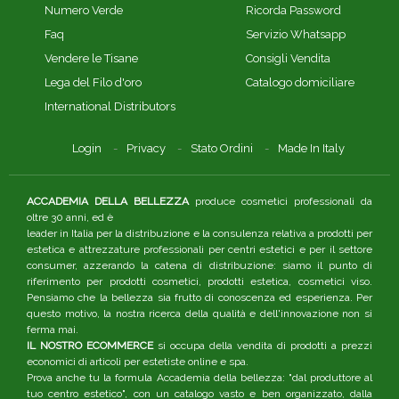
Numero Verde
Ricorda Password
Faq
Servizio Whatsapp
Vendere le Tisane
Consigli Vendita
Lega del Filo d'oro
Catalogo domiciliare
International Distributors
Login
Privacy
Stato Ordini
Made In Italy
ACCADEMIA DELLA BELLEZZA
produce cosmetici professionali da
oltre 30 anni, ed è
leader in Italia per la distribuzione e la consulenza relativa a prodotti per
estetica e attrezzature professionali per centri estetici e per il settore
consumer, azzerando la catena di distribuzione: siamo il punto di
riferimento per prodotti cosmetici, prodotti estetica, cosmetici viso.
Pensiamo che la bellezza sia frutto di conoscenza ed esperienza. Per
questo motivo, la nostra ricerca della qualità e dell'innovazione non si
ferma mai.
IL NOSTRO ECOMMERCE
si occupa della vendita di prodotti a prezzi
economici di articoli per estetiste online e spa.
Prova anche tu la formula Accademia della bellezza: "dal produttore al
tuo centro estetico", con un catalogo vasto e ben organizzato, dalla