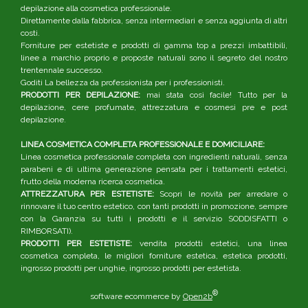
depilazione alla cosmetica professionale.
Direttamente dalla fabbrica, senza intermediari e senza aggiunta di altri
costi.
Forniture per estetiste e prodotti di gamma top a prezzi imbattibili,
linee a marchio proprio e proposte naturali sono il segreto del nostro
trentennale successo.
Goditi La bellezza da professionista per i professionisti.
PRODOTTI PER DEPILAZIONE:
mai stata così facile! Tutto per la
depilazione, cere profumate, attrezzatura e cosmesi pre e post
depilazione.
LINEA COSMETICA COMPLETA PROFESSIONALE E DOMICILIARE:
Linea cosmetica professionale completa con ingredienti naturali, senza
parabeni e di ultima generazione pensata per i trattamenti estetici,
frutto della moderna ricerca cosmetica.
ATTREZZATURA PER ESTETISTE:
Scopri le novità per arredare o
rinnovare il tuo centro estetico, con tanti prodotti in promozione, sempre
con la Garanzia su tutti i prodotti e il servizio SODDISFATTI o
RIMBORSATI).
PRODOTTI PER ESTETISTE:
vendita prodotti estetici, una linea
cosmetica completa, le migliori forniture estetica, estetica prodotti,
ingrosso prodotti per unghie, ingrosso prodotti per estetista.
®
software ecommerce by
Open2b