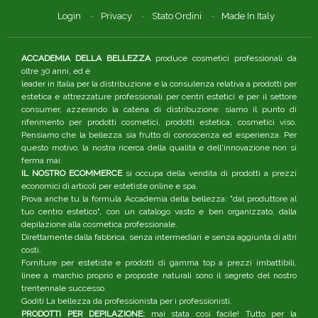
Login
Privacy
Stato Ordini
Made In Italy
ACCADEMIA DELLA BELLEZZA
produce cosmetici professionali da
oltre 30 anni, ed è
leader in Italia per la distribuzione e la consulenza relativa a prodotti per
estetica e attrezzature professionali per centri estetici e per il settore
consumer, azzerando la catena di distribuzione: siamo il punto di
riferimento per prodotti cosmetici, prodotti estetica, cosmetici viso.
Pensiamo che la bellezza sia frutto di conoscenza ed esperienza. Per
questo motivo, la nostra ricerca della qualità e dell'innovazione non si
ferma mai.
IL NOSTRO ECOMMERCE
si occupa della vendita di prodotti a prezzi
economici di articoli per estetiste online e spa.
Prova anche tu la formula Accademia della bellezza: "dal produttore al
tuo centro estetico", con un catalogo vasto e ben organizzato, dalla
depilazione alla cosmetica professionale.
Direttamente dalla fabbrica, senza intermediari e senza aggiunta di altri
costi.
Forniture per estetiste e prodotti di gamma top a prezzi imbattibili,
linee a marchio proprio e proposte naturali sono il segreto del nostro
trentennale successo.
Goditi La bellezza da professionista per i professionisti.
PRODOTTI PER DEPILAZIONE:
mai stata così facile! Tutto per la