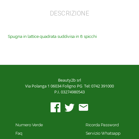
DESCRIZIONE
Spugna in lattice quadrata suddivisa in 8 spicchi
Beauty2b srl
Via Polanga 1
06034 Foligno PG
Tel: 0742 391000
P.I. 03274980543
Numero Verde
Ricorda Password
Faq
Servizio Whatsapp