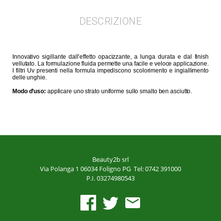
DESCRIZIONE
Innovativo sigillante dall’effetto opacizzante, a lunga durata e dal finish
vellutato. La formulazione fluida permette una facile e veloce applicazione.
I filtri Uv presenti nella formula impediscono scolorimento e ingiallimento
delle unghie.
Modo d’uso:
applicare uno strato uniforme sullo smalto ben asciutto.
Beauty2b srl
Via Polanga 1
06034 Foligno PG
Tel: 0742 391000
P.I. 03274980543