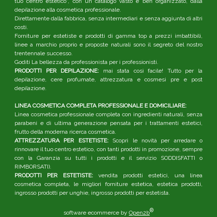
tuo centro estetico", con un catalogo vasto e ben organizzato, dalla
depilazione alla cosmetica professionale.
Direttamente dalla fabbrica, senza intermediari e senza aggiunta di altri
costi.
Forniture per estetiste e prodotti di gamma top a prezzi imbattibili,
linee a marchio proprio e proposte naturali sono il segreto del nostro
trentennale successo.
Goditi La bellezza da professionista per i professionisti.
PRODOTTI PER DEPILAZIONE:
mai stata così facile! Tutto per la
depilazione, cere profumate, attrezzatura e cosmesi pre e post
depilazione.
LINEA COSMETICA COMPLETA PROFESSIONALE E DOMICILIARE:
Linea cosmetica professionale completa con ingredienti naturali, senza
parabeni e di ultima generazione pensata per i trattamenti estetici,
frutto della moderna ricerca cosmetica.
ATTREZZATURA PER ESTETISTE:
Scopri le novità per arredare o
rinnovare il tuo centro estetico, con tanti prodotti in promozione, sempre
con la Garanzia su tutti i prodotti e il servizio SODDISFATTI o
RIMBORSATI).
PRODOTTI PER ESTETISTE:
vendita prodotti estetici, una linea
cosmetica completa, le migliori forniture estetica, estetica prodotti,
ingrosso prodotti per unghie, ingrosso prodotti per estetista.
®
software ecommerce by
Open2b