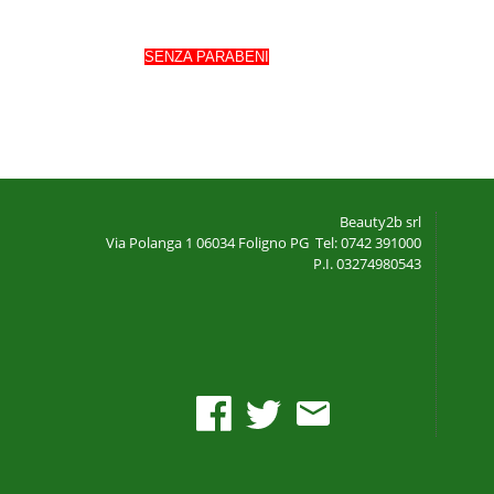
SENZA PARABENI
Beauty2b srl
Via Polanga 1
06034 Foligno PG
Tel: 0742 391000
P.I. 03274980543