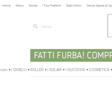
Home
News
Novità
I Tuoi Preferiti
Stato Ordini
Senza Spese di Sp
gozio
I GIOIELLI
ROLLER
I SOLARI
I SUCCESSI
COSMETICA