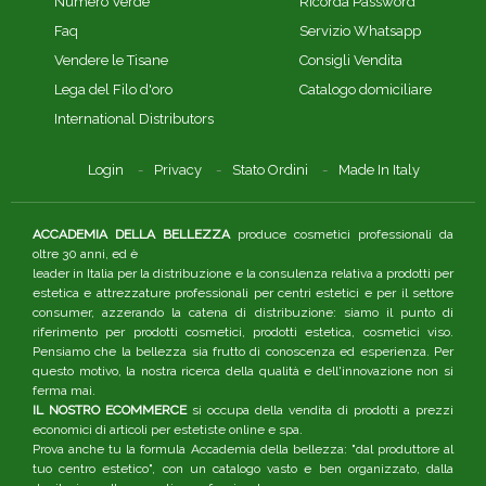
Numero Verde
Ricorda Password
Faq
Servizio Whatsapp
Vendere le Tisane
Consigli Vendita
Lega del Filo d'oro
Catalogo domiciliare
International Distributors
Login
Privacy
Stato Ordini
Made In Italy
ACCADEMIA DELLA BELLEZZA
produce cosmetici professionali da
oltre 30 anni, ed è
leader in Italia per la distribuzione e la consulenza relativa a prodotti per
estetica e attrezzature professionali per centri estetici e per il settore
consumer, azzerando la catena di distribuzione: siamo il punto di
riferimento per prodotti cosmetici, prodotti estetica, cosmetici viso.
Pensiamo che la bellezza sia frutto di conoscenza ed esperienza. Per
questo motivo, la nostra ricerca della qualità e dell'innovazione non si
ferma mai.
IL NOSTRO ECOMMERCE
si occupa della vendita di prodotti a prezzi
economici di articoli per estetiste online e spa.
Prova anche tu la formula Accademia della bellezza: "dal produttore al
tuo centro estetico", con un catalogo vasto e ben organizzato, dalla