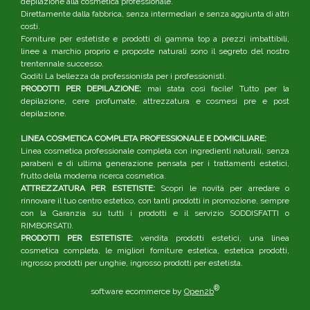
depilazione alla cosmetica professionale.
Direttamente dalla fabbrica, senza intermediari e senza aggiunta di altri
costi.
Forniture per estetiste e prodotti di gamma top a prezzi imbattibili,
linee a marchio proprio e proposte naturali sono il segreto del nostro
trentennale successo.
Goditi La bellezza da professionista per i professionisti.
PRODOTTI PER DEPILAZIONE:
mai stata così facile! Tutto per la
depilazione, cere profumate, attrezzatura e cosmesi pre e post
depilazione.
LINEA COSMETICA COMPLETA PROFESSIONALE E DOMICILIARE:
Linea cosmetica professionale completa con ingredienti naturali, senza
parabeni e di ultima generazione pensata per i trattamenti estetici,
frutto della moderna ricerca cosmetica.
ATTREZZATURA PER ESTETISTE:
Scopri le novità per arredare o
rinnovare il tuo centro estetico, con tanti prodotti in promozione, sempre
con la Garanzia su tutti i prodotti e il servizio SODDISFATTI o
RIMBORSATI).
PRODOTTI PER ESTETISTE:
vendita prodotti estetici, una linea
cosmetica completa, le migliori forniture estetica, estetica prodotti,
ingrosso prodotti per unghie, ingrosso prodotti per estetista.
®
software ecommerce by
Open2b