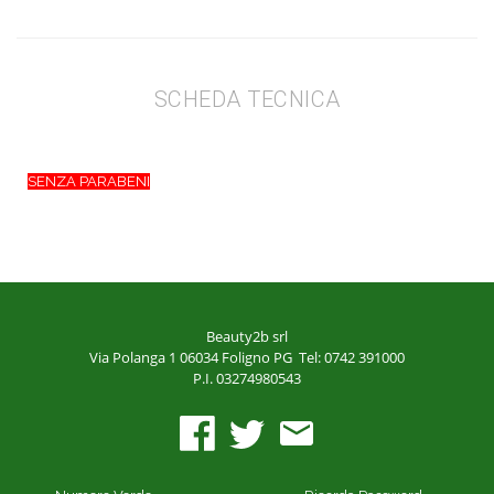
SCHEDA TECNICA
SENZA PARABENI
Beauty2b srl
Via Polanga 1
06034 Foligno PG
Tel: 0742 391000
P.I. 03274980543