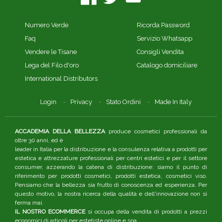
Numero Verde
Ricorda Password
Faq
Servizio Whatsapp
Vendere le Tisane
Consigli Vendita
Lega del Filo d'oro
Catalogo domiciliare
International Distributors
Login
Privacy
Stato Ordini
Made In Italy
ACCADEMIA DELLA BELLEZZA
produce cosmetici professionali da
oltre 30 anni, ed è
leader in Italia per la distribuzione e la consulenza relativa a prodotti per
estetica e attrezzature professionali per centri estetici e per il settore
consumer, azzerando la catena di distribuzione: siamo il punto di
riferimento per prodotti cosmetici, prodotti estetica, cosmetici viso.
Pensiamo che la bellezza sia frutto di conoscenza ed esperienza. Per
questo motivo, la nostra ricerca della qualità e dell'innovazione non si
ferma mai.
IL NOSTRO ECOMMERCE
si occupa della vendita di prodotti a prezzi
economici di articoli per estetiste online e spa.