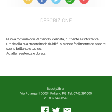
DESCRIZIONE
Nuova formula con Pantenolo, delicata, nutriente e rinforzante.
Grazie alla sua straordinaria fluidità, si stende facilmente ed appare
subito brillante e lucido.
Ad alta resistenza e durata.
Beauty2b srl
Via Polanga 1
06034 Foligno PG
Tel: 0742 391000
P.I. 03274980543