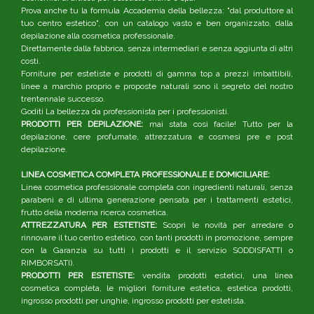
Prova anche tu la formula Accademia della bellezza: "dal produttore al
tuo centro estetico", con un catalogo vasto e ben organizzato, dalla
depilazione alla cosmetica professionale.
Direttamente dalla fabbrica, senza intermediari e senza aggiunta di altri
costi.
Forniture per estetiste e prodotti di gamma top a prezzi imbattibili,
linee a marchio proprio e proposte naturali sono il segreto del nostro
trentennale successo.
Goditi La bellezza da professionista per i professionisti.
PRODOTTI PER DEPILAZIONE:
mai stata così facile! Tutto per la
depilazione, cere profumate, attrezzatura e cosmesi pre e post
depilazione.
LINEA COSMETICA COMPLETA PROFESSIONALE E DOMICILIARE:
Linea cosmetica professionale completa con ingredienti naturali, senza
parabeni e di ultima generazione pensata per i trattamenti estetici,
frutto della moderna ricerca cosmetica.
ATTREZZATURA PER ESTETISTE:
Scopri le novità per arredare o
rinnovare il tuo centro estetico, con tanti prodotti in promozione, sempre
con la Garanzia su tutti i prodotti e il servizio SODDISFATTI o
RIMBORSATI).
PRODOTTI PER ESTETISTE:
vendita prodotti estetici, una linea
cosmetica completa, le migliori forniture estetica, estetica prodotti,
ingrosso prodotti per unghie, ingrosso prodotti per estetista.