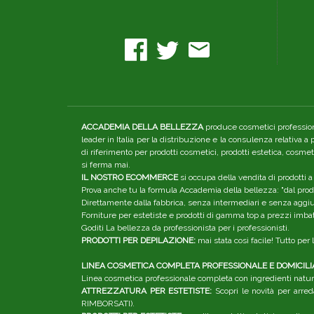
ACCADEMIA DELLA BELLEZZA
produce cosmetici professiona
leader in Italia per la distribuzione e la consulenza relativa a
di riferimento per prodotti cosmetici, prodotti estetica, cosme
si ferma mai.
IL NOSTRO ECOMMERCE
si occupa della vendita di prodotti a
Prova anche tu la formula Accademia della bellezza: "dal produ
Direttamente dalla fabbrica, senza intermediari e senza aggiunt
Forniture per estetiste e prodotti di gamma top a prezzi imbatt
Goditi La bellezza da professionista per i professionisti.
PRODOTTI PER DEPILAZIONE:
mai stata così facile! Tutto pe
LINEA COSMETICA COMPLETA PROFESSIONALE E DOMICILI
Linea cosmetica professionale completa con ingredienti natura
ATTREZZATURA PER ESTETISTE:
Scopri le novità per arred
RIMBORSATI).