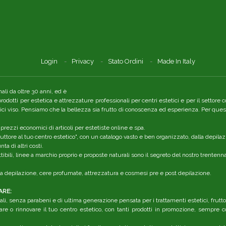
Login
Privacy
Stato Ordini
Made In Italy
li da oltre 30 anni, ed è
 prodotti per estetica e attrezzature professionali per centri estetici e per il setto
tici viso. Pensiamo che la bellezza sia frutto di conoscenza ed esperienza. Per quest
 prezzi economici di articoli per estetiste online e spa.
ttore al tuo centro estetico", con un catalogo vasto e ben organizzato, dalla depilaz
a di altri costi.
ibili, linee a marchio proprio e proposte naturali sono il segreto del nostro trenten
r la depilazione, cere profumate, attrezzatura e cosmesi pre e post depilazione.
ARE:
li, senza parabeni e di ultima generazione pensata per i trattamenti estetici, frutt
are o rinnovare il tuo centro estetico, con tanti prodotti in promozione, sempre co