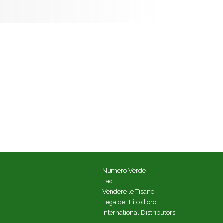
Numero Verde
Faq
Vendere le Tisane
Lega del Filo d'oro
International Distributors