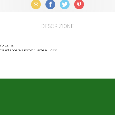
Email
Facebook
X (Twitter)
Pinterest
DESCRIZIONE
nforzante.
ente ed appare subito brillante e lucido.