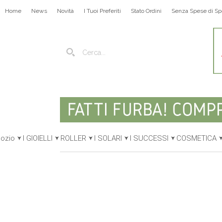
Home
News
Novità
I Tuoi Preferiti
Stato Ordini
Senza Spese di Sp
gozio
I GIOIELLI
ROLLER
I SOLARI
I SUCCESSI
COSMETICA