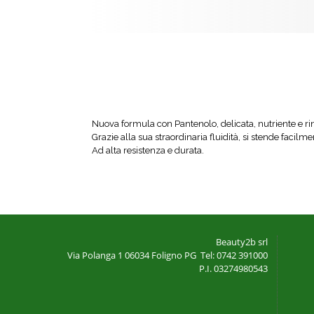
Nuova formula con Pantenolo, delicata, nutriente e ri
Grazie alla sua straordinaria fluidità, si stende facilm
Ad alta resistenza e durata.
Beauty2b srl
Via Polanga 1
06034 Foligno PG
Tel: 0742 391000
P.I. 03274980543