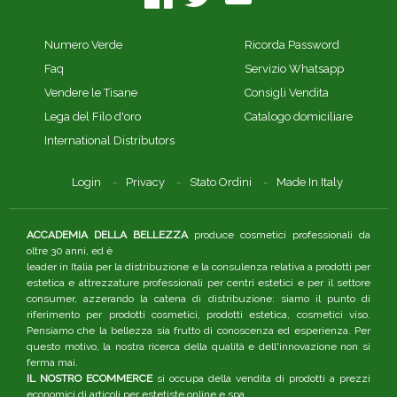
Numero Verde
Ricorda Password
Faq
Servizio Whatsapp
Vendere le Tisane
Consigli Vendita
Lega del Filo d'oro
Catalogo domiciliare
International Distributors
Login
Privacy
Stato Ordini
Made In Italy
ACCADEMIA DELLA BELLEZZA
produce cosmetici professionali da
oltre 30 anni, ed è
leader in Italia per la distribuzione e la consulenza relativa a prodotti per
estetica e attrezzature professionali per centri estetici e per il settore
consumer, azzerando la catena di distribuzione: siamo il punto di
riferimento per prodotti cosmetici, prodotti estetica, cosmetici viso.
Pensiamo che la bellezza sia frutto di conoscenza ed esperienza. Per
questo motivo, la nostra ricerca della qualità e dell'innovazione non si
ferma mai.
IL NOSTRO ECOMMERCE
si occupa della vendita di prodotti a prezzi
economici di articoli per estetiste online e spa.