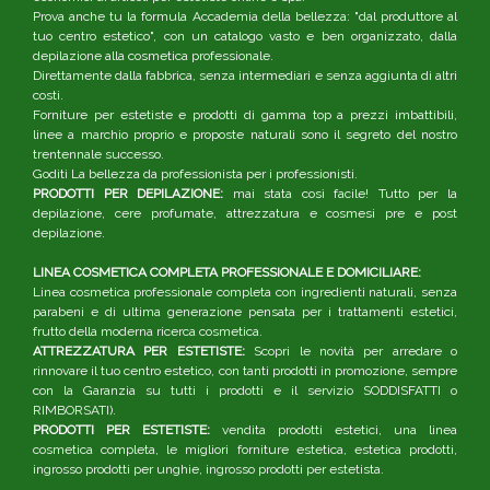
Prova anche tu la formula Accademia della bellezza: "dal produttore al
tuo centro estetico", con un catalogo vasto e ben organizzato, dalla
depilazione alla cosmetica professionale.
Direttamente dalla fabbrica, senza intermediari e senza aggiunta di altri
costi.
Forniture per estetiste e prodotti di gamma top a prezzi imbattibili,
linee a marchio proprio e proposte naturali sono il segreto del nostro
trentennale successo.
Goditi La bellezza da professionista per i professionisti.
PRODOTTI PER DEPILAZIONE:
mai stata così facile! Tutto per la
depilazione, cere profumate, attrezzatura e cosmesi pre e post
depilazione.
LINEA COSMETICA COMPLETA PROFESSIONALE E DOMICILIARE:
Linea cosmetica professionale completa con ingredienti naturali, senza
parabeni e di ultima generazione pensata per i trattamenti estetici,
frutto della moderna ricerca cosmetica.
ATTREZZATURA PER ESTETISTE:
Scopri le novità per arredare o
rinnovare il tuo centro estetico, con tanti prodotti in promozione, sempre
con la Garanzia su tutti i prodotti e il servizio SODDISFATTI o
RIMBORSATI).
PRODOTTI PER ESTETISTE:
vendita prodotti estetici, una linea
cosmetica completa, le migliori forniture estetica, estetica prodotti,
ingrosso prodotti per unghie, ingrosso prodotti per estetista.