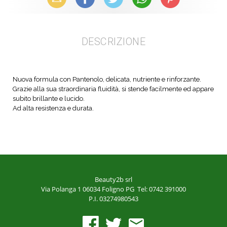
DESCRIZIONE
Nuova formula con Pantenolo, delicata, nutriente e rinforzante.
Grazie alla sua straordinaria fluidità, si stende facilmente ed appare
subito brillante e lucido.
Ad alta resistenza e durata.
Beauty2b srl
Via Polanga 1
06034 Foligno PG
Tel: 0742 391000
P.I. 03274980543