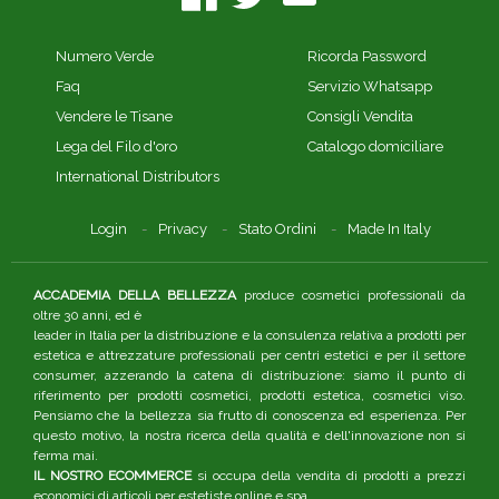
Numero Verde
Ricorda Password
Faq
Servizio Whatsapp
Vendere le Tisane
Consigli Vendita
Lega del Filo d'oro
Catalogo domiciliare
International Distributors
Login
Privacy
Stato Ordini
Made In Italy
ACCADEMIA DELLA BELLEZZA
produce cosmetici professionali da
oltre 30 anni, ed è
leader in Italia per la distribuzione e la consulenza relativa a prodotti per
estetica e attrezzature professionali per centri estetici e per il settore
consumer, azzerando la catena di distribuzione: siamo il punto di
riferimento per prodotti cosmetici, prodotti estetica, cosmetici viso.
Pensiamo che la bellezza sia frutto di conoscenza ed esperienza. Per
questo motivo, la nostra ricerca della qualità e dell'innovazione non si
ferma mai.
IL NOSTRO ECOMMERCE
si occupa della vendita di prodotti a prezzi
economici di articoli per estetiste online e spa.