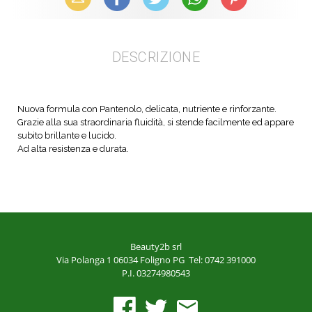
DESCRIZIONE
Nuova formula con Pantenolo, delicata, nutriente e rinforzante.
Grazie alla sua straordinaria fluidità, si stende facilmente ed appare
subito brillante e lucido.
Ad alta resistenza e durata.
Beauty2b srl
Via Polanga 1
06034 Foligno PG
Tel: 0742 391000
P.I. 03274980543