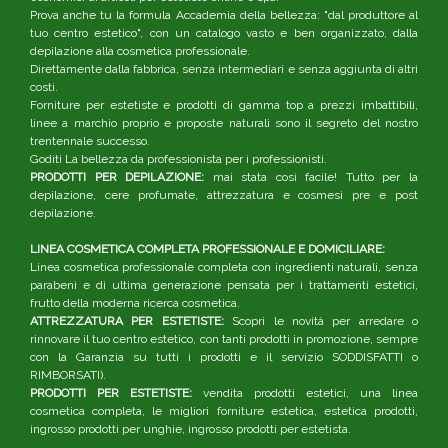
Prova anche tu la formula Accademia della bellezza: "dal produttore al
tuo centro estetico", con un catalogo vasto e ben organizzato, dalla
depilazione alla cosmetica professionale.
Direttamente dalla fabbrica, senza intermediari e senza aggiunta di altri
costi.
Forniture per estetiste e prodotti di gamma top a prezzi imbattibili,
linee a marchio proprio e proposte naturali sono il segreto del nostro
trentennale successo.
Goditi La bellezza da professionista per i professionisti.
PRODOTTI PER DEPILAZIONE:
mai stata così facile! Tutto per la
depilazione, cere profumate, attrezzatura e cosmesi pre e post
depilazione.
LINEA COSMETICA COMPLETA PROFESSIONALE E DOMICILIARE:
Linea cosmetica professionale completa con ingredienti naturali, senza
parabeni e di ultima generazione pensata per i trattamenti estetici,
frutto della moderna ricerca cosmetica.
ATTREZZATURA PER ESTETISTE:
Scopri le novità per arredare o
rinnovare il tuo centro estetico, con tanti prodotti in promozione, sempre
con la Garanzia su tutti i prodotti e il servizio SODDISFATTI o
RIMBORSATI).
PRODOTTI PER ESTETISTE:
vendita prodotti estetici, una linea
cosmetica completa, le migliori forniture estetica, estetica prodotti,
ingrosso prodotti per unghie, ingrosso prodotti per estetista.