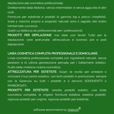
depilazione alla cosmetica professionale.
Direttamente dalla fabbrica, senza intermediari e senza aggiunta di altri
costi.
Forniture per estetiste e prodotti di gamma top a prezzi imbattibili,
linee a marchio proprio e proposte naturali sono il segreto del nostro
trentennale successo.
Goditi La bellezza da professionista per i professionisti.
PRODOTTI PER DEPILAZIONE:
mai stata così facile! Tutto per la
depilazione, cere profumate, attrezzatura e cosmesi pre e post
depilazione.
LINEA COSMETICA COMPLETA PROFESSIONALE E DOMICILIARE:
Linea cosmetica professionale completa con ingredienti naturali, senza
parabeni e di ultima generazione pensata per i trattamenti estetici,
frutto della moderna ricerca cosmetica.
ATTREZZATURA PER ESTETISTE:
Scopri le novità per arredare o
rinnovare il tuo centro estetico, con tanti prodotti in promozione, sempre
con la Garanzia su tutti i prodotti e il servizio SODDISFATTI o
RIMBORSATI).
PRODOTTI PER ESTETISTE:
vendita prodotti estetici, una linea
cosmetica completa, le migliori forniture estetica, estetica prodotti,
ingrosso prodotti per unghie, ingrosso prodotti per estetista.
®
software ecommerce by
Open2b