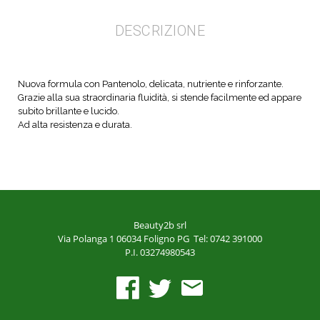
DESCRIZIONE
Nuova formula con Pantenolo, delicata, nutriente e rinforzante.
Grazie alla sua straordinaria fluidità, si stende facilmente ed appare
subito brillante e lucido.
Ad alta resistenza e durata.
Beauty2b srl
Via Polanga 1
06034 Foligno PG
Tel: 0742 391000
P.I. 03274980543