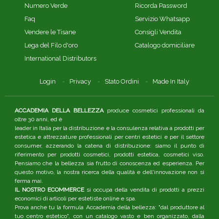
Numero Verde
Ricorda Password
Faq
Servizio Whatsapp
Vendere le Tisane
Consigli Vendita
Lega del Filo d'oro
Catalogo domiciliare
International Distributors
Login
Privacy
Stato Ordini
Made In Italy
ACCADEMIA DELLA BELLEZZA
produce cosmetici professionali da
oltre 30 anni, ed è
leader in Italia per la distribuzione e la consulenza relativa a prodotti per
estetica e attrezzature professionali per centri estetici e per il settore
consumer, azzerando la catena di distribuzione: siamo il punto di
riferimento per prodotti cosmetici, prodotti estetica, cosmetici viso.
Pensiamo che la bellezza sia frutto di conoscenza ed esperienza. Per
questo motivo, la nostra ricerca della qualità e dell'innovazione non si
ferma mai.
IL NOSTRO ECOMMERCE
si occupa della vendita di prodotti a prezzi
economici di articoli per estetiste online e spa.
Prova anche tu la formula Accademia della bellezza: "dal produttore al
tuo centro estetico", con un catalogo vasto e ben organizzato, dalla