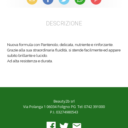
DESCRIZIONE
Nuova formula con Pantenolo, delicata, nutriente e rinforzante.
Grazie alla sua straordinaria fluidità, si stende facilmente ed appare
subito brillante e lucido.
Ad alta resistenza e durata.
Beauty2b srl
Via Polanga 1
06034 Foligno PG
Tel: 0742 391000
P.I. 03274980543