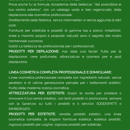
Prova anche tu la formula Accademia della bellezza: "dal produttore al
tuo centro estetico", con un catalogo vasto e ben organizzato, dalla
depilazione alla cosmetica professionale.
Direttamente dalla fabbrica, senza intermediari e senza aggiunta di altri
costi.
Forniture per estetiste e prodotti di gamma top a prezzi imbattibili,
linee a marchio proprio e proposte naturali sono il segreto del nostro
trentennale successo.
Goditi La bellezza da professionista per i professionisti.
PRODOTTI PER DEPILAZIONE:
mai stata così facile! Tutto per la
depilazione, cere profumate, attrezzatura e cosmesi pre e post
depilazione.
LINEA COSMETICA COMPLETA PROFESSIONALE E DOMICILIARE:
Linea cosmetica professionale completa con ingredienti naturali, senza
parabeni e di ultima generazione pensata per i trattamenti estetici,
frutto della moderna ricerca cosmetica.
ATTREZZATURA PER ESTETISTE:
Scopri le novità per arredare o
rinnovare il tuo centro estetico, con tanti prodotti in promozione, sempre
con la Garanzia su tutti i prodotti e il servizio SODDISFATTI o
RIMBORSATI).
PRODOTTI PER ESTETISTE:
vendita prodotti estetici, una linea
cosmetica completa, le migliori forniture estetica, estetica prodotti,
ingrosso prodotti per unghie, ingrosso prodotti per estetista.