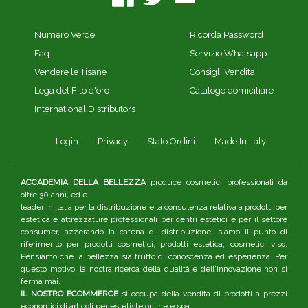
Numero Verde
Ricorda Password
Faq
Servizio Whatsapp
Vendere le Tisane
Consigli Vendita
Lega del Filo d'oro
Catalogo domiciliare
International Distributors
Login
Privacy
Stato Ordini
Made In Italy
ACCADEMIA DELLA BELLEZZA
produce cosmetici professionali da
oltre 30 anni, ed è
leader in Italia per la distribuzione e la consulenza relativa a prodotti per
estetica e attrezzature professionali per centri estetici e per il settore
consumer, azzerando la catena di distribuzione: siamo il punto di
riferimento per prodotti cosmetici, prodotti estetica, cosmetici viso.
Pensiamo che la bellezza sia frutto di conoscenza ed esperienza. Per
questo motivo, la nostra ricerca della qualità e dell'innovazione non si
ferma mai.
IL NOSTRO ECOMMERCE
si occupa della vendita di prodotti a prezzi
economici di articoli per estetiste online e spa.