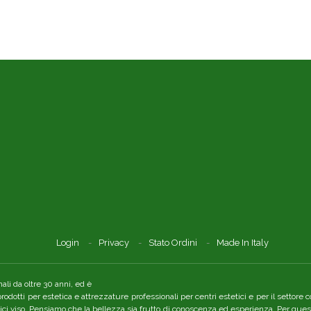
Login
Privacy
Stato Ordini
Made In Italy
li da oltre 30 anni, ed è
 prodotti per estetica e attrezzature professionali per centri estetici e per il setto
tici viso. Pensiamo che la bellezza sia frutto di conoscenza ed esperienza. Per quest