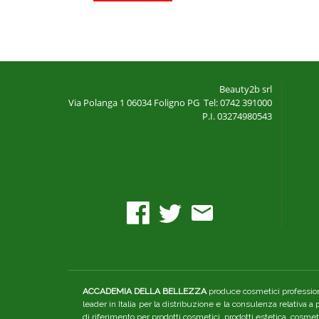
Beauty2b srl
Via Polanga 1
06034 Foligno PG
Tel: 0742 391000
P.I. 03274980543
ACCADEMIA DELLA BELLEZZA
produce cosmetici professiona
leader in Italia per la distribuzione e la consulenza relativa a
di riferimento per prodotti cosmetici, prodotti estetica, cosme