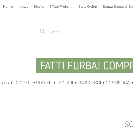
Home
News
Novità
I Tuoi Preferiti
Stato Ordini
Senza Spese di Sp
gozio
I GIOIELLI
ROLLER
I SOLARI
I SUCCESSI
COSMETICA
SO