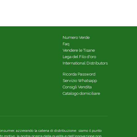
Numero Verde
Faq
Vendere le Tisane
Lega del Filo d'oro
International Distributors
Ricorda Password
Servizio Whatsapp
Consigli Vendita
Catalogo domiciliare
re consumer, azzerando la catena di distribuzione: siamo il punto
o motivo, la nostra ricerca della qualità e dell'innovazione non