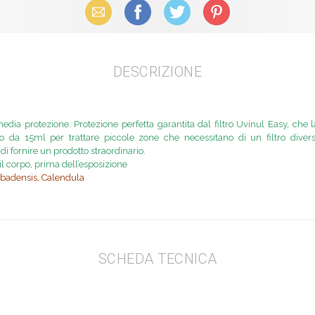
Email
Facebook
X (Twitter)
Pinterest
DESCRIZIONE
edia protezione. Protezione perfetta garantita dal filtro Uvinul Easy, che la
 da 15ml per trattare piccole zone che necessitano di un filtro diverso
di fornire un prodotto straordinario.
il corpo, prima dell’esposizione
Barbadensis, Calendula
SCHEDA TECNICA