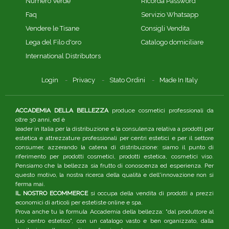
Numero Verde
Ricorda Password
Faq
Servizio Whatsapp
Vendere le Tisane
Consigli Vendita
Lega del Filo d'oro
Catalogo domiciliare
International Distributors
Login
Privacy
Stato Ordini
Made In Italy
ACCADEMIA DELLA BELLEZZA
produce cosmetici professionali da
oltre 30 anni, ed è
leader in Italia per la distribuzione e la consulenza relativa a prodotti per
estetica e attrezzature professionali per centri estetici e per il settore
consumer, azzerando la catena di distribuzione: siamo il punto di
riferimento per prodotti cosmetici, prodotti estetica, cosmetici viso.
Pensiamo che la bellezza sia frutto di conoscenza ed esperienza. Per
questo motivo, la nostra ricerca della qualità e dell'innovazione non si
ferma mai.
IL NOSTRO ECOMMERCE
si occupa della vendita di prodotti a prezzi
economici di articoli per estetiste online e spa.
Prova anche tu la formula Accademia della bellezza: "dal produttore al
tuo centro estetico", con un catalogo vasto e ben organizzato, dalla