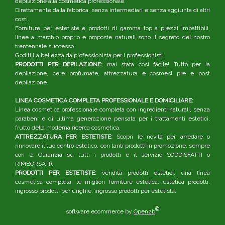
depilazione alla cosmetica professionale.
Direttamente dalla fabbrica, senza intermediari e senza aggiunta di altri
costi.
Forniture per estetiste e prodotti di gamma top a prezzi imbattibili,
linee a marchio proprio e proposte naturali sono il segreto del nostro
trentennale successo.
Goditi La bellezza da professionista per i professionisti.
PRODOTTI PER DEPILAZIONE:
mai stata così facile! Tutto per la
depilazione, cere profumate, attrezzatura e cosmesi pre e post
depilazione.
LINEA COSMETICA COMPLETA PROFESSIONALE E DOMICILIARE:
Linea cosmetica professionale completa con ingredienti naturali, senza
parabeni e di ultima generazione pensata per i trattamenti estetici,
frutto della moderna ricerca cosmetica.
ATTREZZATURA PER ESTETISTE:
Scopri le novità per arredare o
rinnovare il tuo centro estetico, con tanti prodotti in promozione, sempre
con la Garanzia su tutti i prodotti e il servizio SODDISFATTI o
RIMBORSATI).
PRODOTTI PER ESTETISTE:
vendita prodotti estetici, una linea
cosmetica completa, le migliori forniture estetica, estetica prodotti,
ingrosso prodotti per unghie, ingrosso prodotti per estetista.
®
software ecommerce by
Open2b