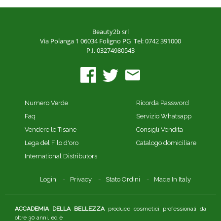
Beauty2b srl
Via Polanga 1
06034 Foligno PG
Tel: 0742 391000
P.I. 03274980543
Numero Verde
Ricorda Password
Faq
Servizio Whatsapp
Vendere le Tisane
Consigli Vendita
Lega del Filo d'oro
Catalogo domiciliare
International Distributors
Login
Privacy
Stato Ordini
Made In Italy
ACCADEMIA DELLA BELLEZZA
produce cosmetici professionali da
oltre 30 anni, ed è