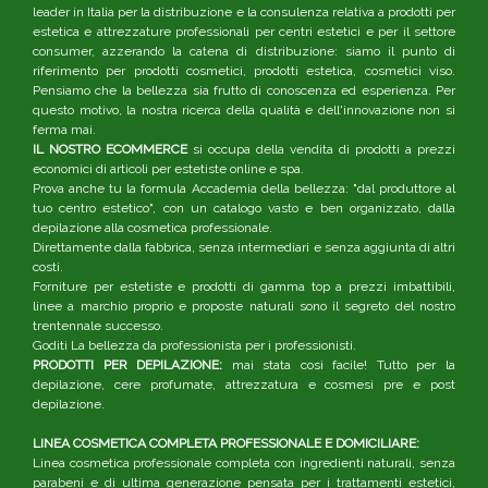
leader in Italia per la distribuzione e la consulenza relativa a prodotti per
estetica e attrezzature professionali per centri estetici e per il settore
consumer, azzerando la catena di distribuzione: siamo il punto di
riferimento per prodotti cosmetici, prodotti estetica, cosmetici viso.
Pensiamo che la bellezza sia frutto di conoscenza ed esperienza. Per
questo motivo, la nostra ricerca della qualità e dell'innovazione non si
ferma mai.
IL NOSTRO ECOMMERCE
si occupa della vendita di prodotti a prezzi
economici di articoli per estetiste online e spa.
Prova anche tu la formula Accademia della bellezza: "dal produttore al
tuo centro estetico", con un catalogo vasto e ben organizzato, dalla
depilazione alla cosmetica professionale.
Direttamente dalla fabbrica, senza intermediari e senza aggiunta di altri
costi.
Forniture per estetiste e prodotti di gamma top a prezzi imbattibili,
linee a marchio proprio e proposte naturali sono il segreto del nostro
trentennale successo.
Goditi La bellezza da professionista per i professionisti.
PRODOTTI PER DEPILAZIONE:
mai stata così facile! Tutto per la
depilazione, cere profumate, attrezzatura e cosmesi pre e post
depilazione.
LINEA COSMETICA COMPLETA PROFESSIONALE E DOMICILIARE:
Linea cosmetica professionale completa con ingredienti naturali, senza
parabeni e di ultima generazione pensata per i trattamenti estetici,