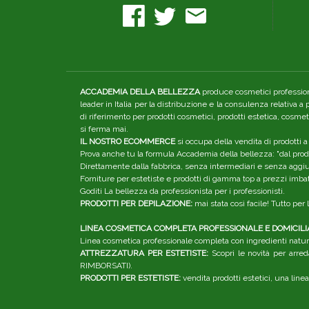
ACCADEMIA DELLA BELLEZZA
produce cosmetici professiona
leader in Italia per la distribuzione e la consulenza relativa a
di riferimento per prodotti cosmetici, prodotti estetica, cosme
si ferma mai.
IL NOSTRO ECOMMERCE
si occupa della vendita di prodotti a
Prova anche tu la formula Accademia della bellezza: "dal produ
Direttamente dalla fabbrica, senza intermediari e senza aggiunt
Forniture per estetiste e prodotti di gamma top a prezzi imbatt
Goditi La bellezza da professionista per i professionisti.
PRODOTTI PER DEPILAZIONE:
mai stata così facile! Tutto pe
LINEA COSMETICA COMPLETA PROFESSIONALE E DOMICILI
Linea cosmetica professionale completa con ingredienti natura
ATTREZZATURA PER ESTETISTE:
Scopri le novità per arred
RIMBORSATI).
PRODOTTI PER ESTETISTE:
vendita prodotti estetici, una linea