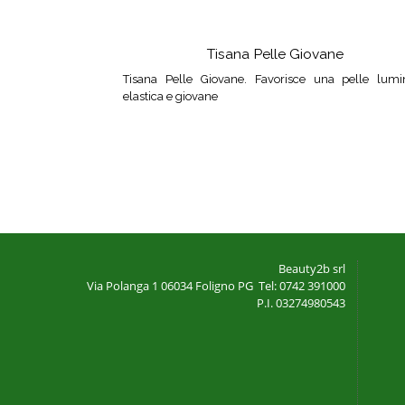
Tisana Pelle Giovane
Tisana Pelle Giovane. Favorisce una pelle lumi
elastica e giovane
Beauty2b srl
Via Polanga 1
06034 Foligno PG
Tel: 0742 391000
P.I. 03274980543