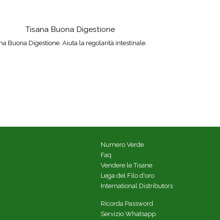
Tisana Buona Digestione
na Buona Digestione. Aiuta la regolarità intestinale.
Numero Verde
Faq
Vendere le Tisane
Lega del Filo d'oro
International Distributors
Ricorda Password
Servizio Whatsapp