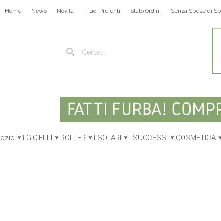
Home
News
Novità
I Tuoi Preferiti
Stato Ordini
Senza Spese di Sp
gozio
I GIOIELLI
ROLLER
I SOLARI
I SUCCESSI
COSMETICA