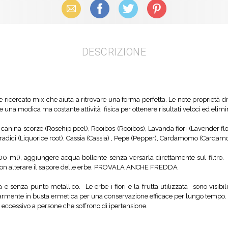
Email
Facebook
X (Twitter)
Pinterest
DESCRIZIONE
e ricercato mix che aiuta a ritrovare una forma perfetta. Le note proprietà d
 una modica ma costante attività fisica per ottenere risultati veloci ed elimin
canina scorze (Rosehip peel), Rooibos (Rooibos), Lavanda fiori (Lavender flo
 radici (Liquorice root), Cassia (Cassia) , Pepe (Pepper), Cardamomo (Cardam
(200 ml), aggiungere acqua bollente senza versarla direttamente sul filtro.
r non alterare il sapore delle erbe. PROVALA ANCHE FREDDA
 e senza punto metallico. Le erbe i fiori e la frutta utilizzata sono visibil
golarmente in busta ermetica per una conservazione efficace per lungo tempo.
 eccessivo a persone che soffrono di ipertensione.