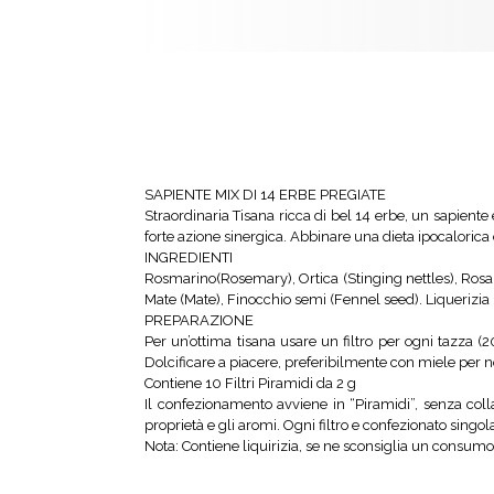
SAPIENTE MIX DI 14 ERBE PREGIATE
Straordinaria Tisana ricca di bel 14 erbe, un sapiente 
forte azione sinergica. Abbinare una dieta ipocalorica e
INGREDIENTI
Rosmarino(Rosemary), Ortica (Stinging nettles), Rosa 
Mate (Mate), Finocchio semi (Fennel seed). Liquerizia
PREPARAZIONE
Per un’ottima tisana usare un filtro per ogni tazza 
Dolcificare a piacere, preferibilmente con miele pe
Contiene 10 Filtri Piramidi da 2 g
Il confezionamento avviene in “Piramidi”, senza colla
proprietà e gli aromi. Ogni filtro e confezionato sin
Nota: Contiene liquirizia, se ne sconsiglia un consumo