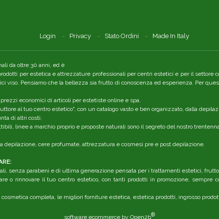
Login
Privacy
Stato Ordini
Made In Italy
li da oltre 30 anni, ed è
 prodotti per estetica e attrezzature professionali per centri estetici e per il setto
tici viso. Pensiamo che la bellezza sia frutto di conoscenza ed esperienza. Per quest
 prezzi economici di articoli per estetiste online e spa.
ttore al tuo centro estetico", con un catalogo vasto e ben organizzato, dalla depilaz
a di altri costi.
ibili, linee a marchio proprio e proposte naturali sono il segreto del nostro trenten
r la depilazione, cere profumate, attrezzatura e cosmesi pre e post depilazione.
ARE:
li, senza parabeni e di ultima generazione pensata per i trattamenti estetici, frutt
are o rinnovare il tuo centro estetico, con tanti prodotti in promozione, sempre co
 cosmetica completa, le migliori forniture estetica, estetica prodotti, ingrosso prodot
®
software ecommerce by
Open2b