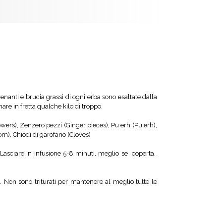
renanti e brucia grassi di ogni erba sono esaltate dalla
are in fretta qualche kilo di troppo.
wers), Zenzero pezzi (Ginger pieces), Pu erh (Pu erh),
om), Chiodi di garofano (Cloves)
 Lasciare in infusione 5-8 minuti, meglio se coperta.
i. Non sono triturati per mantenere al meglio tutte le