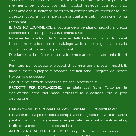
riferimento per prodotti cosmetici, prodotti estetica, cosmetici viso.
Pensiamo che la bellezza sia frutto di conoscenza ed esperienza. Per
questo motivo, la nostra ricerca della qualità e dell'innovazione non si
ferma mai.
IL NOSTRO ECOMMERCE
si occupa della vendita di prodotti a prezzi
economici di articoli per estetiste online e spa.
Prova anche tu la formula Accademia della bellezza: "dal produttore al
tuo centro estetico", con un catalogo vasto e ben organizzato, dalla
depilazione alla cosmetica professionale.
Direttamente dalla fabbrica, senza intermediari e senza aggiunta di altri
costi.
Forniture per estetiste e prodotti di gamma top a prezzi imbattibili,
linee a marchio proprio e proposte naturali sono il segreto del nostro
trentennale successo.
Goditi La bellezza da professionista per i professionisti.
PRODOTTI PER DEPILAZIONE:
mai stata così facile! Tutto per la
depilazione, cere profumate, attrezzatura e cosmesi pre e post
depilazione.
LINEA COSMETICA COMPLETA PROFESSIONALE E DOMICILIARE:
Linea cosmetica professionale completa con ingredienti naturali, senza
parabeni e di ultima generazione pensata per i trattamenti estetici,
frutto della moderna ricerca cosmetica.
ATTREZZATURA PER ESTETISTE:
Scopri le novità per arredare o