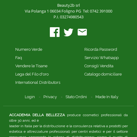
Beauty2b srl
Via Polanga 1
06034 Foligno PG
Tel: 0742 391000
P.I. 03274980543
Numero Verde
Ricorda Password
Faq
Servizio Whatsapp
Vendere le Tisane
Consigli Vendita
Lega del Filo d'oro
Catalogo domiciliare
International Distributors
Login
Privacy
Stato Ordini
Made In Italy
ACCADEMIA DELLA BELLEZZA
produce cosmetici professionali da
oltre 30 anni, ed è
leader in Italia per la distribuzione e la consulenza relativa a prodotti per
estetica e attrezzature professionali per centri estetici e per il settore
consumer, azzerando la catena di distribuzione: siamo il punto di