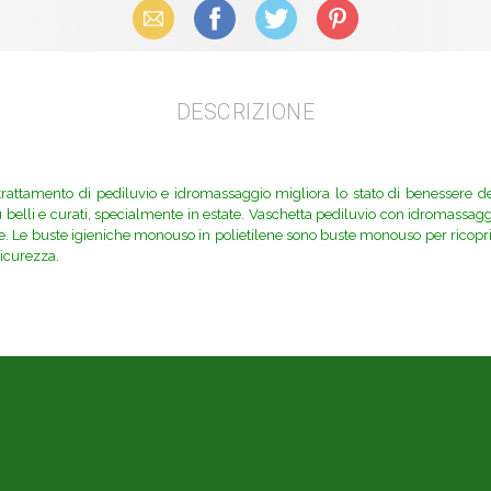
Email
Facebook
X (Twitter)
Pinterest
DESCRIZIONE
 trattamento di pediluvio e idromassaggio migliora lo stato di benessere d
ù belli e curati, specialmente in estate. Vaschetta pediluvio con idromassagg
le. Le buste igieniche monouso in polietilene sono buste monouso per ricoprir
sicurezza.