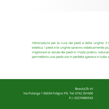
Attrezzatura per la cura dei piedi e delle unghie. Il
estetica. I piedi e le unghie saranno esteticamente pi
migliorare la salute dei piedi in modo pratico, natura
permettono una pedicure in perfetta igiene e in tutta 
Beauty2b srl
Via Polanga 1
06034 Foligno PG
Tel: 0742 391000
P.I. 03274980543