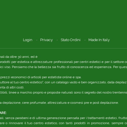
Login
Privacy
Stato Ordini
Made In Italy
li da oltre 30 anni, ed è
 prodotti per estetica e attrezzature professionali per centri estetici e per il setto
tici viso. Pensiamo che la bellezza sia frutto di conoscenza ed esperienza. Per quest
 prezzi economici di articoli per estetiste online e spa.
ttore al tuo centro estetico", con un catalogo vasto e ben organizzato, dalla depilaz
a di altri costi.
ibili, linee a marchio proprio e proposte naturali sono il segreto del nostro trenten
r la depilazione, cere profumate, attrezzatura e cosmesi pre e post depilazione.
ARE:
li, senza parabeni e di ultima generazione pensata per i trattamenti estetici, frutt
are o rinnovare il tuo centro estetico, con tanti prodotti in promozione, sempre co