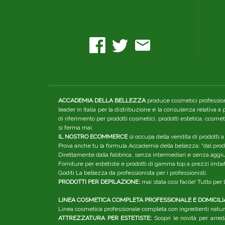
ACCADEMIA DELLA BELLEZZA
produce cosmetici professiona
leader in Italia per la distribuzione e la consulenza relativa a
di riferimento per prodotti cosmetici, prodotti estetica, cosme
si ferma mai.
IL NOSTRO ECOMMERCE
si occupa della vendita di prodotti a
Prova anche tu la formula Accademia della bellezza: "dal produ
Direttamente dalla fabbrica, senza intermediari e senza aggiunt
Forniture per estetiste e prodotti di gamma top a prezzi imbatt
Goditi La bellezza da professionista per i professionisti.
PRODOTTI PER DEPILAZIONE:
mai stata così facile! Tutto pe
LINEA COSMETICA COMPLETA PROFESSIONALE E DOMICILI
Linea cosmetica professionale completa con ingredienti natura
ATTREZZATURA PER ESTETISTE:
Scopri le novità per arred