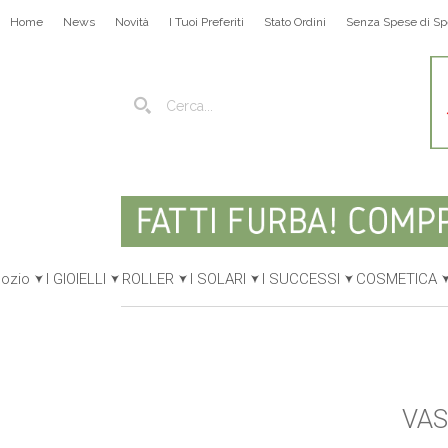
Home
News
Novità
I Tuoi Preferiti
Stato Ordini
Senza Spese di Sp
gozio
I GIOIELLI
ROLLER
I SOLARI
I SUCCESSI
COSMETICA
VAS