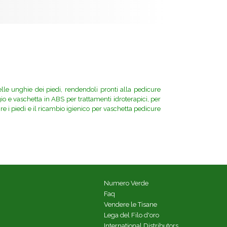
elle unghie dei piedi, rendendoli pronti alla pedicure
io e vaschetta in ABS per trattamenti idroterapici, per
e i piedi e il ricambio igienico per vaschetta pedicure
Numero Verde
Faq
Vendere le Tisane
Lega del Filo d'oro
International Distributors