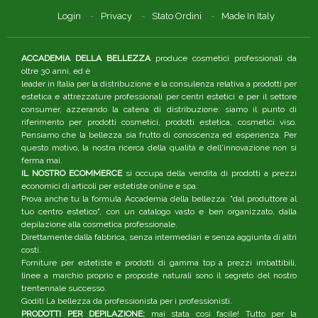
Login
Privacy
Stato Ordini
Made In Italy
ACCADEMIA DELLA BELLEZZA
produce cosmetici professionali da
oltre 30 anni, ed è
leader in Italia per la distribuzione e la consulenza relativa a prodotti per
estetica e attrezzature professionali per centri estetici e per il settore
consumer, azzerando la catena di distribuzione: siamo il punto di
riferimento per prodotti cosmetici, prodotti estetica, cosmetici viso.
Pensiamo che la bellezza sia frutto di conoscenza ed esperienza. Per
questo motivo, la nostra ricerca della qualità e dell'innovazione non si
ferma mai.
IL NOSTRO ECOMMERCE
si occupa della vendita di prodotti a prezzi
economici di articoli per estetiste online e spa.
Prova anche tu la formula Accademia della bellezza: "dal produttore al
tuo centro estetico", con un catalogo vasto e ben organizzato, dalla
depilazione alla cosmetica professionale.
Direttamente dalla fabbrica, senza intermediari e senza aggiunta di altri
costi.
Forniture per estetiste e prodotti di gamma top a prezzi imbattibili,
linee a marchio proprio e proposte naturali sono il segreto del nostro
trentennale successo.
Goditi La bellezza da professionista per i professionisti.
PRODOTTI PER DEPILAZIONE:
mai stata così facile! Tutto per la