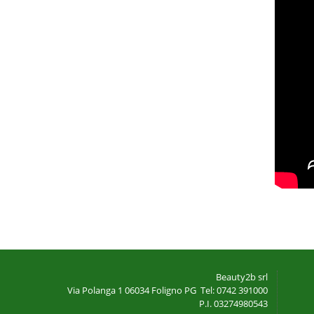
Beauty2b srl
Via Polanga 1
06034 Foligno PG
Tel: 0742 391000
P.I. 03274980543