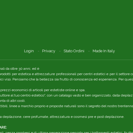
Login
Privacy
Stato Ordini
Made In Italy
li da oltre 30 anni, ed è
 prodotti per estetica e attrezzature professionali per centri estetici e per il setto
tici viso. Pensiamo che la bellezza sia frutto di conoscenza ed esperienza. Per quest
 prezzi economici di articoli per estetiste online e spa.
ttore al tuo centro estetico", con un catalogo vasto e ben organizzato, dalla depilaz
a di altri costi.
ibili, linee a marchio proprio e proposte naturali sono il segreto del nostro trenten
r la depilazione, cere profumate, attrezzatura e cosmesi pre e post depilazione.
ARE:
li, senza parabeni e di ultima generazione pensata per i trattamenti estetici, frutt