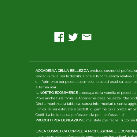
ACCADEMIA DELLA BELLEZZA
produce cosmetici professiona
leader in Italia per la distribuzione e la consulenza relativa a
di riferimento per prodotti cosmetici, prodotti estetica, cosme
si ferma mai.
IL NOSTRO ECOMMERCE
si occupa della vendita di prodotti a
Prova anche tu la formula Accademia della bellezza: "dal produ
Direttamente dalla fabbrica, senza intermediari e senza aggiunt
Forniture per estetiste e prodotti di gamma top a prezzi imbatt
Goditi La bellezza da professionista per i professionisti.
PRODOTTI PER DEPILAZIONE:
mai stata così facile! Tutto pe
LINEA COSMETICA COMPLETA PROFESSIONALE E DOMICILI
Linea cosmetica professionale completa con ingredienti natura