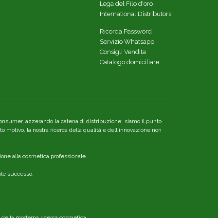
Lega del Filo d'oro
International Distributors
Ricorda Password
Servizio Whatsapp
Consigli Vendita
Catalogo domiciliare
re consumer, azzerando la catena di distribuzione: siamo il punto
o motivo, la nostra ricerca della qualità e dell'innovazione non
ione alla cosmetica professionale.
nale successo.
o della moderna ricerca cosmetica.