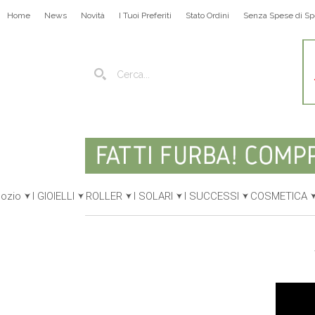
Home
News
Novità
I Tuoi Preferiti
Stato Ordini
Senza Spese di Sp
gozio
I GIOIELLI
ROLLER
I SOLARI
I SUCCESSI
COSMETICA