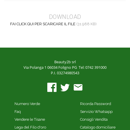
DOWNLOAD
FAI CLICK QUI PER SCARICARE IL FILE
(31.988 KB)
Beauty2b srl
Via Polanga 1
06034 Foligno PG
Tel: 0742 391000
P.I. 03274980543
Numero Verde
Ricorda Password
Faq
Servizio Whatsapp
Vendere le Tisane
Consigli Vendita
Lega del Filo d'oro
Catalogo domiciliare