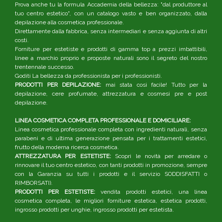
Prova anche tu la formula Accademia della bellezza: "dal produttore al
tuo centro estetico", con un catalogo vasto e ben organizzato, dalla
depilazione alla cosmetica professionale.
Direttamente dalla fabbrica, senza intermediari e senza aggiunta di altri
costi.
Forniture per estetiste e prodotti di gamma top a prezzi imbattibili,
linee a marchio proprio e proposte naturali sono il segreto del nostro
trentennale successo.
Goditi La bellezza da professionista per i professionisti.
PRODOTTI PER DEPILAZIONE:
mai stata così facile! Tutto per la
depilazione, cere profumate, attrezzatura e cosmesi pre e post
depilazione.
LINEA COSMETICA COMPLETA PROFESSIONALE E DOMICILIARE:
Linea cosmetica professionale completa con ingredienti naturali, senza
parabeni e di ultima generazione pensata per i trattamenti estetici,
frutto della moderna ricerca cosmetica.
ATTREZZATURA PER ESTETISTE:
Scopri le novità per arredare o
rinnovare il tuo centro estetico, con tanti prodotti in promozione, sempre
con la Garanzia su tutti i prodotti e il servizio SODDISFATTI o
RIMBORSATI).
PRODOTTI PER ESTETISTE:
vendita prodotti estetici, una linea
cosmetica completa, le migliori forniture estetica, estetica prodotti,
ingrosso prodotti per unghie, ingrosso prodotti per estetista.