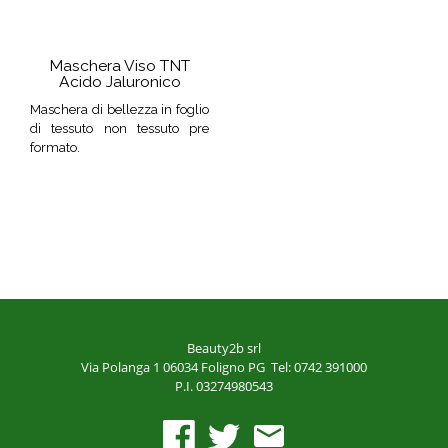
Maschera Viso TNT
Acido Jaluronico
Maschera di bellezza in foglio
di tessuto non tessuto pre
formato.
Beauty2b srl
Via Polanga 1
06034 Foligno PG
Tel: 0742 391000
P.I. 03274980543