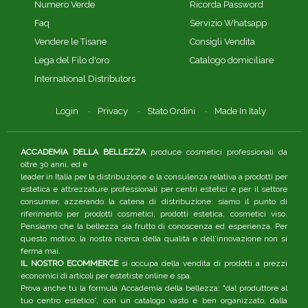
Numero Verde
Ricorda Password
Faq
Servizio Whatsapp
Vendere le Tisane
Consigli Vendita
Lega del Filo d'oro
Catalogo domiciliare
International Distributors
Login
Privacy
Stato Ordini
Made In Italy
ACCADEMIA DELLA BELLEZZA
produce cosmetici professionali da
oltre 30 anni, ed è
leader in Italia per la distribuzione e la consulenza relativa a prodotti per
estetica e attrezzature professionali per centri estetici e per il settore
consumer, azzerando la catena di distribuzione: siamo il punto di
riferimento per prodotti cosmetici, prodotti estetica, cosmetici viso.
Pensiamo che la bellezza sia frutto di conoscenza ed esperienza. Per
questo motivo, la nostra ricerca della qualità e dell'innovazione non si
ferma mai.
IL NOSTRO ECOMMERCE
si occupa della vendita di prodotti a prezzi
economici di articoli per estetiste online e spa.
Prova anche tu la formula Accademia della bellezza: "dal produttore al
tuo centro estetico", con un catalogo vasto e ben organizzato, dalla