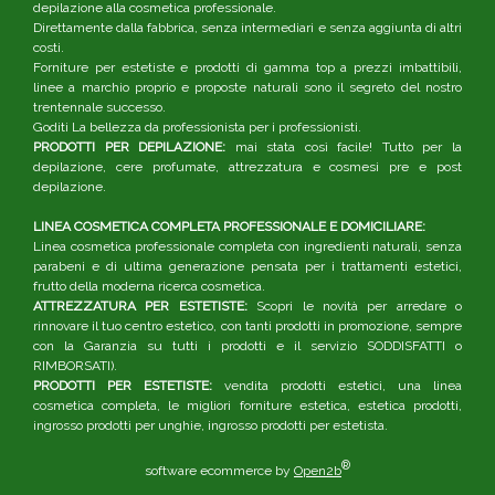
depilazione alla cosmetica professionale.
Direttamente dalla fabbrica, senza intermediari e senza aggiunta di altri
costi.
Forniture per estetiste e prodotti di gamma top a prezzi imbattibili,
linee a marchio proprio e proposte naturali sono il segreto del nostro
trentennale successo.
Goditi La bellezza da professionista per i professionisti.
PRODOTTI PER DEPILAZIONE:
mai stata così facile! Tutto per la
depilazione, cere profumate, attrezzatura e cosmesi pre e post
depilazione.
LINEA COSMETICA COMPLETA PROFESSIONALE E DOMICILIARE:
Linea cosmetica professionale completa con ingredienti naturali, senza
parabeni e di ultima generazione pensata per i trattamenti estetici,
frutto della moderna ricerca cosmetica.
ATTREZZATURA PER ESTETISTE:
Scopri le novità per arredare o
rinnovare il tuo centro estetico, con tanti prodotti in promozione, sempre
con la Garanzia su tutti i prodotti e il servizio SODDISFATTI o
RIMBORSATI).
PRODOTTI PER ESTETISTE:
vendita prodotti estetici, una linea
cosmetica completa, le migliori forniture estetica, estetica prodotti,
ingrosso prodotti per unghie, ingrosso prodotti per estetista.
®
software ecommerce by
Open2b