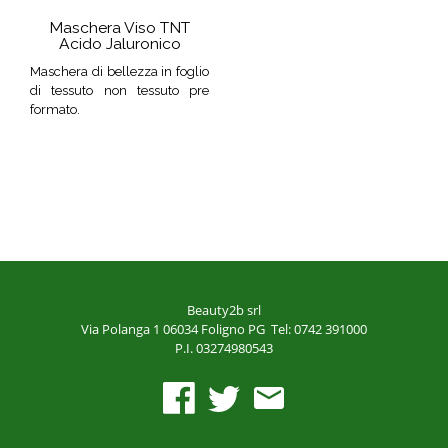
Maschera Viso TNT
Acido Jaluronico
Maschera di bellezza in foglio
di tessuto non tessuto pre
formato.
Beauty2b srl
Via Polanga 1
06034 Foligno PG
Tel: 0742 391000
P.I. 03274980543