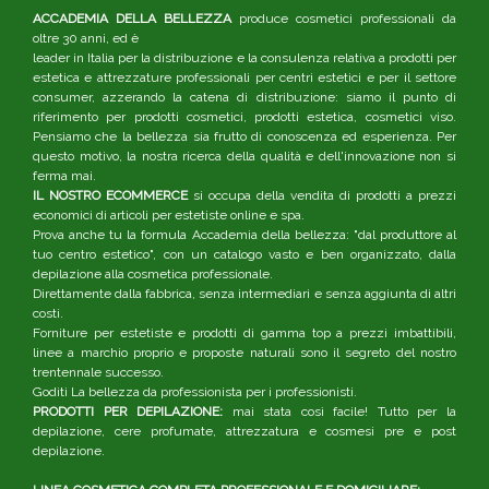
ACCADEMIA DELLA BELLEZZA
produce cosmetici professionali da
oltre 30 anni, ed è
leader in Italia per la distribuzione e la consulenza relativa a prodotti per
estetica e attrezzature professionali per centri estetici e per il settore
consumer, azzerando la catena di distribuzione: siamo il punto di
riferimento per prodotti cosmetici, prodotti estetica, cosmetici viso.
Pensiamo che la bellezza sia frutto di conoscenza ed esperienza. Per
questo motivo, la nostra ricerca della qualità e dell'innovazione non si
ferma mai.
IL NOSTRO ECOMMERCE
si occupa della vendita di prodotti a prezzi
economici di articoli per estetiste online e spa.
Prova anche tu la formula Accademia della bellezza: "dal produttore al
tuo centro estetico", con un catalogo vasto e ben organizzato, dalla
depilazione alla cosmetica professionale.
Direttamente dalla fabbrica, senza intermediari e senza aggiunta di altri
costi.
Forniture per estetiste e prodotti di gamma top a prezzi imbattibili,
linee a marchio proprio e proposte naturali sono il segreto del nostro
trentennale successo.
Goditi La bellezza da professionista per i professionisti.
PRODOTTI PER DEPILAZIONE:
mai stata così facile! Tutto per la
depilazione, cere profumate, attrezzatura e cosmesi pre e post
depilazione.