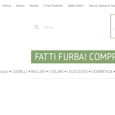
Home
News
Novità
I Tuoi Preferiti
Stato Ordini
Senza Spese di Sp
gozio
I GIOIELLI
ROLLER
I SOLARI
I SUCCESSI
COSMETICA