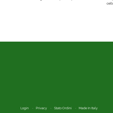
cell
Login
Privacy
Stato Ordini
Made In Italy