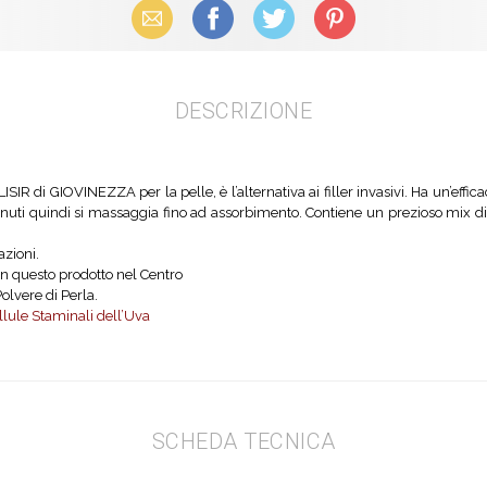
Email
Facebook
X (Twitter)
Pinterest
DESCRIZIONE
SIR di GIOVINEZZA per la pelle, è l’alternativa ai filler invasivi. Ha un’effica
minuti quindi si massaggia fino ad assorbimento. Contiene un prezioso mix di
azioni.
n questo prodotto nel Centro
olvere di Perla.
ellule Staminali dell’Uva
SCHEDA TECNICA