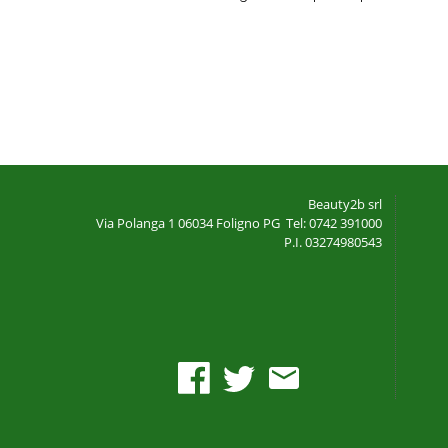
Beauty2b srl
Via Polanga 1
06034 Foligno PG
Tel: 0742 391000
P.I. 03274980543