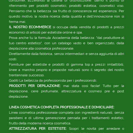
consumer, azzerando la catena di distribuzione: siamo il punto di
riferimento per prodotti cosmetici, prodotti estetica, cosmetici viso.
Pensiamo che la bellezza sia frutto di conoscenza ed esperienza. Per
questo motivo, la nostra ricerca della qualità e dell'innovazione non si
ferma mai.
IL NOSTRO ECOMMERCE
si occupa della vendita di prodotti a prezzi
economici di articoli per estetiste online e spa.
Prova anche tu la formula Accademia della bellezza: "dal produttore al
tuo centro estetico", con un catalogo vasto e ben organizzato, dalla
depilazione alla cosmetica professionale.
Direttamente dalla fabbrica, senza intermediari e senza aggiunta di altri
costi.
Forniture per estetiste e prodotti di gamma top a prezzi imbattibili,
linee a marchio proprio e proposte naturali sono il segreto del nostro
trentennale successo.
Goditi La bellezza da professionista per i professionisti.
PRODOTTI PER DEPILAZIONE:
mai stata così facile! Tutto per la
depilazione, cere profumate, attrezzatura e cosmesi pre e post
depilazione.
LINEA COSMETICA COMPLETA PROFESSIONALE E DOMICILIARE:
Linea cosmetica professionale completa con ingredienti naturali, senza
parabeni e di ultima generazione pensata per i trattamenti estetici,
frutto della moderna ricerca cosmetica.
ATTREZZATURA PER ESTETISTE:
Scopri le novità per arredare o