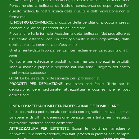
riferimento per prodotti cosmetici, prodotti estetica, cosmetici viso.
Pensiamo che la bellezza sia frutto di conoscenza ed esperienza. Per
questo motivo, la nostra ricerca della qualità e dell'innovazione non si
ferma mai.
IL NOSTRO ECOMMERCE
si occupa della vendita di prodotti a prezzi
economici di articoli per estetiste online e spa.
Prova anche tu la formula Accademia della bellezza: "dal produttore al
tuo centro estetico", con un catalogo vasto e ben organizzato, dalla
depilazione alla cosmetica professionale.
Direttamente dalla fabbrica, senza intermediari e senza aggiunta di altri
costi.
Forniture per estetiste e prodotti di gamma top a prezzi imbattibili,
linee a marchio proprio e proposte naturali sono il segreto del nostro
trentennale successo.
Goditi La bellezza da professionista per i professionisti.
PRODOTTI PER DEPILAZIONE:
mai stata così facile! Tutto per la
depilazione, cere profumate, attrezzatura e cosmesi pre e post
depilazione.
LINEA COSMETICA COMPLETA PROFESSIONALE E DOMICILIARE:
Linea cosmetica professionale completa con ingredienti naturali, senza
parabeni e di ultima generazione pensata per i trattamenti estetici,
frutto della moderna ricerca cosmetica.
ATTREZZATURA PER ESTETISTE:
Scopri le novità per arredare o
rinnovare il tuo centro estetico, con tanti prodotti in promozione, sempre