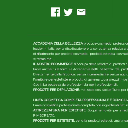
ACCADEMIA DELLA BELLEZZA
produce cosmetici professiona
leader in Italia per la distribuzione e la consulenza relativa a
di riferimento per prodotti cosmetici, prodotti estetica, cosme
si ferma mai.
IL NOSTRO ECOMMERCE
si occupa della vendita di prodotti a
Prova anche tu la formula Accademia della bellezza: "dal produ
Direttamente dalla fabbrica, senza intermediari e senza aggiunt
Forniture per estetiste e prodotti di gamma top a prezzi imbatt
Goditi La bellezza da professionista per i professionisti.
PRODOTTI PER DEPILAZIONE:
mai stata così facile! Tutto pe
LINEA COSMETICA COMPLETA PROFESSIONALE E DOMICILI
Linea cosmetica professionale completa con ingredienti natura
ATTREZZATURA PER ESTETISTE:
Scopri le novità per arred
RIMBORSATI).
PRODOTTI PER ESTETISTE:
vendita prodotti estetici, una linea