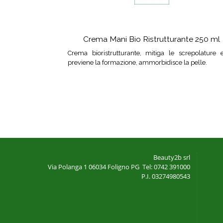
Crema Mani Bio Ristrutturante 250 ml
Crema bioristrutturante, mitiga le screpolature 
previene la formazione, ammorbidisce la pelle.
Beauty2b srl
Via Polanga 1
06034 Foligno PG
Tel: 0742 391000
P.I. 03274980543