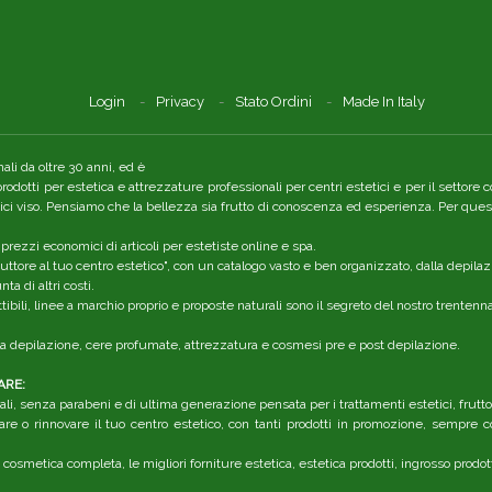
Login
Privacy
Stato Ordini
Made In Italy
li da oltre 30 anni, ed è
 prodotti per estetica e attrezzature professionali per centri estetici e per il setto
tici viso. Pensiamo che la bellezza sia frutto di conoscenza ed esperienza. Per quest
 prezzi economici di articoli per estetiste online e spa.
ttore al tuo centro estetico", con un catalogo vasto e ben organizzato, dalla depilaz
a di altri costi.
ibili, linee a marchio proprio e proposte naturali sono il segreto del nostro trenten
r la depilazione, cere profumate, attrezzatura e cosmesi pre e post depilazione.
ARE:
li, senza parabeni e di ultima generazione pensata per i trattamenti estetici, frutt
are o rinnovare il tuo centro estetico, con tanti prodotti in promozione, sempre co
 cosmetica completa, le migliori forniture estetica, estetica prodotti, ingrosso prodot