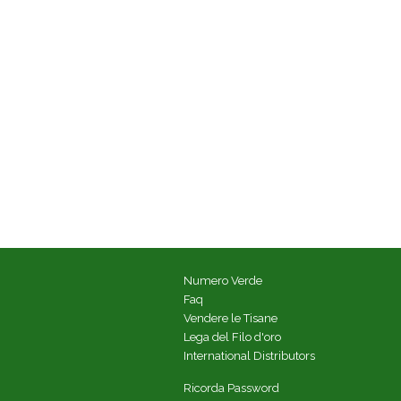
Numero Verde
Faq
Vendere le Tisane
Lega del Filo d'oro
International Distributors
Ricorda Password