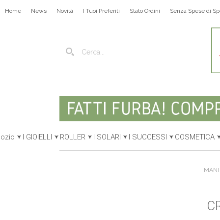
Home
News
Novità
I Tuoi Preferiti
Stato Ordini
Senza Spese di Sp
gozio
I GIOIELLI
ROLLER
I SOLARI
I SUCCESSI
COSMETICA
MANI 
C