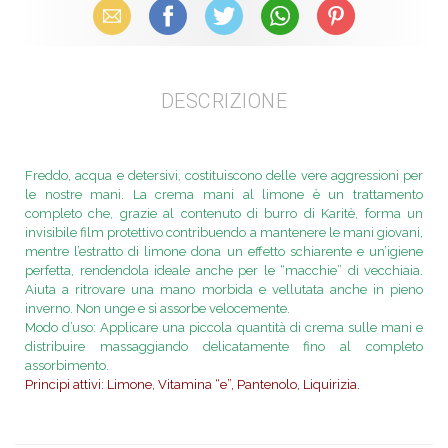
Email
Facebook
X (Twitter)
WhatsApp
Pinterest
DESCRIZIONE
Freddo, acqua e detersivi, costituiscono delle vere aggressioni per
le nostre mani. La crema mani al limone è un trattamento
completo che, grazie al contenuto di burro di Karitè, forma un
invisibile film protettivo contribuendo a mantenere le mani giovani,
mentre l’estratto di limone dona un effetto schiarente e un’igiene
perfetta, rendendola ideale anche per le “macchie” di vecchiaia.
Aiuta a ritrovare una mano morbida e vellutata anche in pieno
inverno. Non unge e si assorbe velocemente.
Modo d’uso: Applicare una piccola quantità di crema sulle mani e
distribuire massaggiando delicatamente fino al completo
assorbimento.
Principi attivi: Limone, Vitamina “e”, Pantenolo, Liquirizia.