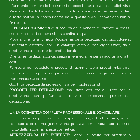
riferimento per prodotti cosmetici, prodotti estetica, cosmetici viso.
Pensiamo che la bellezza sia frutto di conoscenza ed esperienza. Per
questo motivo, la nostra ricerca della qualità e dell'innovazione non si
ferma mai.
IL NOSTRO ECOMMERCE
si occupa della vendita di prodotti a prezzi
economici di articoli per estetiste online e spa.
Prova anche tu la formula Accademia della bellezza: "dal produttore al
tuo centro estetico", con un catalogo vasto e ben organizzato, dalla
depilazione alla cosmetica professionale.
Direttamente dalla fabbrica, senza intermediari e senza aggiunta di altri
costi.
Forniture per estetiste e prodotti di gamma top a prezzi imbattibili,
linee a marchio proprio e proposte naturali sono il segreto del nostro
trentennale successo.
Goditi La bellezza da professionista per i professionisti.
PRODOTTI PER DEPILAZIONE:
mai stata così facile! Tutto per la
depilazione, cere profumate, attrezzatura e cosmesi pre e post
depilazione.
LINEA COSMETICA COMPLETA PROFESSIONALE E DOMICILIARE:
Linea cosmetica professionale completa con ingredienti naturali, senza
parabeni e di ultima generazione pensata per i trattamenti estetici,
frutto della moderna ricerca cosmetica.
ATTREZZATURA PER ESTETISTE:
Scopri le novità per arredare o