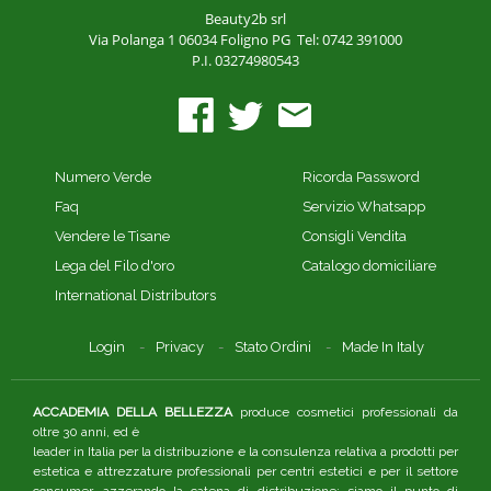
Beauty2b srl
Via Polanga 1
06034 Foligno PG
Tel: 0742 391000
P.I. 03274980543
Numero Verde
Ricorda Password
Faq
Servizio Whatsapp
Vendere le Tisane
Consigli Vendita
Lega del Filo d'oro
Catalogo domiciliare
International Distributors
Login
Privacy
Stato Ordini
Made In Italy
ACCADEMIA DELLA BELLEZZA
produce cosmetici professionali da
oltre 30 anni, ed è
leader in Italia per la distribuzione e la consulenza relativa a prodotti per
estetica e attrezzature professionali per centri estetici e per il settore
consumer, azzerando la catena di distribuzione: siamo il punto di