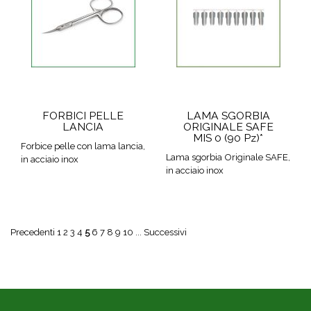
FORBICI PELLE
LAMA SGORBIA
LANCIA
ORIGINALE SAFE
MIS 0 (90 Pz)*
Forbice pelle con lama lancia,
Lama sgorbia Originale SAFE,
in acciaio inox
in acciaio inox
Precedenti
1
2
3
4
5
6
7
8
9
10
...
Successivi