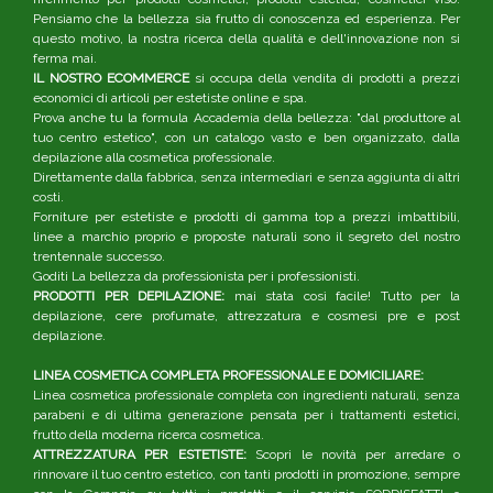
Pensiamo che la bellezza sia frutto di conoscenza ed esperienza. Per
questo motivo, la nostra ricerca della qualità e dell'innovazione non si
ferma mai.
IL NOSTRO ECOMMERCE
si occupa della vendita di prodotti a prezzi
economici di articoli per estetiste online e spa.
Prova anche tu la formula Accademia della bellezza: "dal produttore al
tuo centro estetico", con un catalogo vasto e ben organizzato, dalla
depilazione alla cosmetica professionale.
Direttamente dalla fabbrica, senza intermediari e senza aggiunta di altri
costi.
Forniture per estetiste e prodotti di gamma top a prezzi imbattibili,
linee a marchio proprio e proposte naturali sono il segreto del nostro
trentennale successo.
Goditi La bellezza da professionista per i professionisti.
PRODOTTI PER DEPILAZIONE:
mai stata così facile! Tutto per la
depilazione, cere profumate, attrezzatura e cosmesi pre e post
depilazione.
LINEA COSMETICA COMPLETA PROFESSIONALE E DOMICILIARE:
Linea cosmetica professionale completa con ingredienti naturali, senza
parabeni e di ultima generazione pensata per i trattamenti estetici,
frutto della moderna ricerca cosmetica.
ATTREZZATURA PER ESTETISTE:
Scopri le novità per arredare o
rinnovare il tuo centro estetico, con tanti prodotti in promozione, sempre