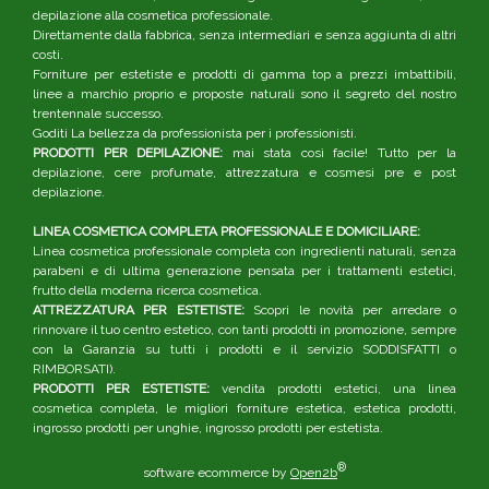
depilazione alla cosmetica professionale.
Direttamente dalla fabbrica, senza intermediari e senza aggiunta di altri
costi.
Forniture per estetiste e prodotti di gamma top a prezzi imbattibili,
linee a marchio proprio e proposte naturali sono il segreto del nostro
trentennale successo.
Goditi La bellezza da professionista per i professionisti.
PRODOTTI PER DEPILAZIONE:
mai stata così facile! Tutto per la
depilazione, cere profumate, attrezzatura e cosmesi pre e post
depilazione.
LINEA COSMETICA COMPLETA PROFESSIONALE E DOMICILIARE:
Linea cosmetica professionale completa con ingredienti naturali, senza
parabeni e di ultima generazione pensata per i trattamenti estetici,
frutto della moderna ricerca cosmetica.
ATTREZZATURA PER ESTETISTE:
Scopri le novità per arredare o
rinnovare il tuo centro estetico, con tanti prodotti in promozione, sempre
con la Garanzia su tutti i prodotti e il servizio SODDISFATTI o
RIMBORSATI).
PRODOTTI PER ESTETISTE:
vendita prodotti estetici, una linea
cosmetica completa, le migliori forniture estetica, estetica prodotti,
ingrosso prodotti per unghie, ingrosso prodotti per estetista.
®
software ecommerce by
Open2b