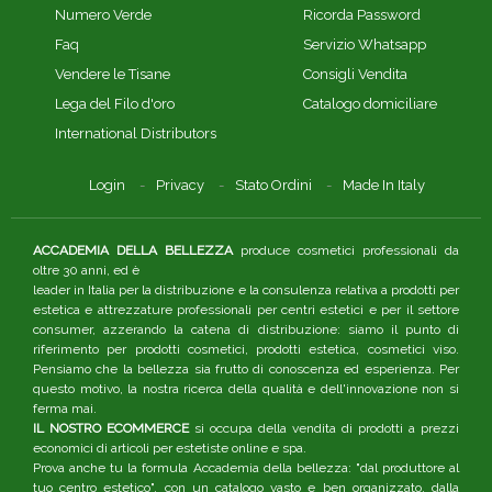
Numero Verde
Ricorda Password
Faq
Servizio Whatsapp
Vendere le Tisane
Consigli Vendita
Lega del Filo d'oro
Catalogo domiciliare
International Distributors
Login
Privacy
Stato Ordini
Made In Italy
ACCADEMIA DELLA BELLEZZA
produce cosmetici professionali da
oltre 30 anni, ed è
leader in Italia per la distribuzione e la consulenza relativa a prodotti per
estetica e attrezzature professionali per centri estetici e per il settore
consumer, azzerando la catena di distribuzione: siamo il punto di
riferimento per prodotti cosmetici, prodotti estetica, cosmetici viso.
Pensiamo che la bellezza sia frutto di conoscenza ed esperienza. Per
questo motivo, la nostra ricerca della qualità e dell'innovazione non si
ferma mai.
IL NOSTRO ECOMMERCE
si occupa della vendita di prodotti a prezzi
economici di articoli per estetiste online e spa.
Prova anche tu la formula Accademia della bellezza: "dal produttore al
tuo centro estetico", con un catalogo vasto e ben organizzato, dalla