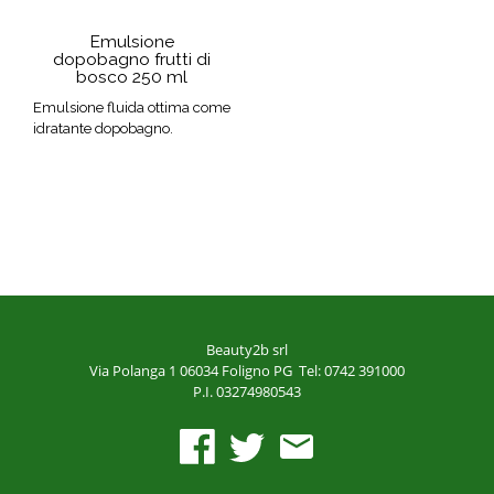
Emulsione
dopobagno frutti di
bosco 250 ml
Emulsione fluida ottima come
idratante dopobagno.
Beauty2b srl
Via Polanga 1
06034 Foligno PG
Tel: 0742 391000
P.I. 03274980543