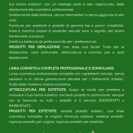
tuo centro estetico", con un catalogo vasto e ben organizzato, dalla
depilazione alla cosmetica professionale.
Direttamente dalla fabbrica, senza intermediari e senza aggiunta di altri
costi.
Forniture per estetiste e prodotti di gamma top a prezzi imbattibili,
linee a marchio proprio e proposte naturali sono il segreto del nostro
trentennale successo.
Goditi La bellezza da professionista per i professionisti.
PRODOTTI PER DEPILAZIONE:
mai stata così facile! Tutto per la
depilazione, cere profumate, attrezzatura e cosmesi pre e post
depilazione.
LINEA COSMETICA COMPLETA PROFESSIONALE E DOMICILIARE:
Linea cosmetica professionale completa con ingredienti naturali, senza
parabeni e di ultima generazione pensata per i trattamenti estetici,
frutto della moderna ricerca cosmetica.
ATTREZZATURA PER ESTETISTE:
Scopri le novità per arredare o
rinnovare il tuo centro estetico, con tanti prodotti in promozione, sempre
con la Garanzia su tutti i prodotti e il servizio SODDISFATTI o
RIMBORSATI).
PRODOTTI PER ESTETISTE:
vendita prodotti estetici, una linea
cosmetica completa, le migliori forniture estetica, estetica prodotti,
ingrosso prodotti per unghie, ingrosso prodotti per estetista.
®