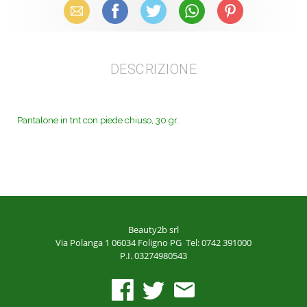
Email
Facebook
X (Twitter)
WhatsApp
Pinterest
DESCRIZIONE
Pantalone in tnt con piede chiuso, 30 gr.
Beauty2b srl
Via Polanga 1
06034 Foligno PG
Tel: 0742 391000
P.I. 03274980543