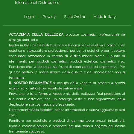
International Distributors
Login
Privacy
Stato Ordini
Made In Italy
ACCADEMIA DELLA BELLEZZA
produce cosmetici professionali da
oltre 30 anni, ed è
leader in Italia per la distribuzione e la consulenza relativa a prodotti per
estetica e attrezzature professionali per centri estetici e per il settore
consumer, azzerando la catena di distribuzione: siamo il punto di
riferimento per prodotti cosmetici, prodotti estetica, cosmetici viso.
Pensiamo che la bellezza sia frutto di conoscenza ed esperienza. Per
questo motivo, la nostra ricerca della qualità e dell'innovazione non si
ferma mai.
IL NOSTRO ECOMMERCE
si occupa della vendita di prodotti a prezzi
economici di articoli per estetiste online e spa.
Prova anche tu la formula Accademia della bellezza: "dal produttore al
tuo centro estetico", con un catalogo vasto e ben organizzato, dalla
depilazione alla cosmetica professionale.
Direttamente dalla fabbrica, senza intermediari e senza aggiunta di altri
costi.
Forniture per estetiste e prodotti di gamma top a prezzi imbattibili,
linee a marchio proprio e proposte naturali sono il segreto del nostro
trentennale successo.