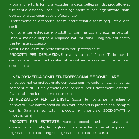
Prova anche tu la formula Accademia della bellezza: "dal produttore al
tuo centro estetico", con un catalogo vasto e ben organizzato, dalla
depilazione alla cosmetica professionale.
Direttamente dalla fabbrica, senza intermediari e senza aggiunta di altri
costi.
Forniture per estetiste e prodotti di gamma top a prezzi imbattibili,
linee a marchio proprio e proposte naturali sono il segreto del nostro
trentennale successo.
Goditi La bellezza da professionista per i professionisti.
PRODOTTI PER DEPILAZIONE:
mai stata così facile! Tutto per la
depilazione, cere profumate, attrezzatura e cosmesi pre e post
depilazione.
LINEA COSMETICA COMPLETA PROFESSIONALE E DOMICILIARE:
Linea cosmetica professionale completa con ingredienti naturali, senza
parabeni e di ultima generazione pensata per i trattamenti estetici,
frutto della moderna ricerca cosmetica.
ATTREZZATURA PER ESTETISTE:
Scopri le novità per arredare o
rinnovare il tuo centro estetico, con tanti prodotti in promozione, sempre
con la Garanzia su tutti i prodotti e il servizio SODDISFATTI o
RIMBORSATI).
PRODOTTI PER ESTETISTE:
vendita prodotti estetici, una linea
cosmetica completa, le migliori forniture estetica, estetica prodotti,
ingrosso prodotti per unghie, ingrosso prodotti per estetista.