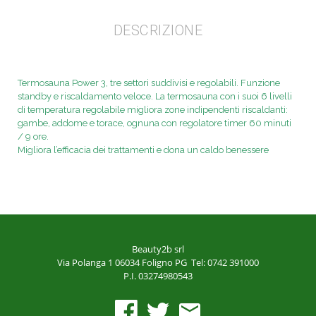
DESCRIZIONE
Termosauna Power 3, tre settori suddivisi e regolabili.
Funzione
standby e riscaldamento veloce. La termosauna con i
suoi 6 livelli
di temperatura regolabile migliora zone indipendenti
riscaldanti:
gambe, addome e torace, ognuna con regolatore timer
60 minuti
/ 9 ore.
Migliora l’efficacia dei trattamenti e dona un caldo
benessere
Beauty2b srl
Via Polanga 1
06034 Foligno PG
Tel: 0742 391000
P.I. 03274980543