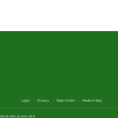
Login
Privacy
Stato Ordini
Made In Italy
li da oltre 30 anni, ed è