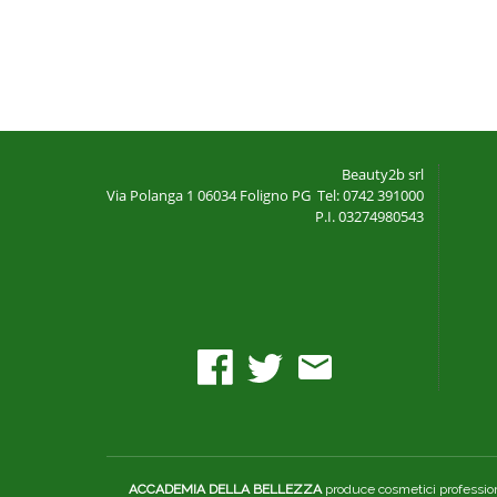
Beauty2b srl
Via Polanga 1
06034 Foligno PG
Tel: 0742 391000
P.I. 03274980543
ACCADEMIA DELLA BELLEZZA
produce cosmetici professiona