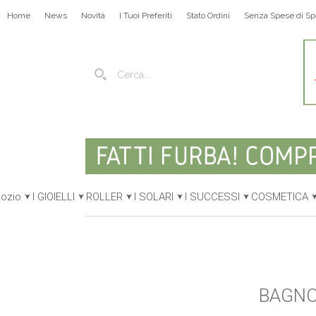
Home
News
Novità
I Tuoi Preferiti
Stato Ordini
Senza Spese di Sp
gozio
I GIOIELLI
ROLLER
I SOLARI
I SUCCESSI
COSMETICA
BAGNO