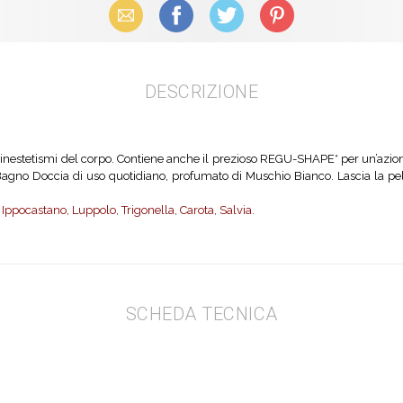
Email
Facebook
X (Twitter)
Pinterest
DESCRIZIONE
i inestetismi del corpo. Contiene anche il prezioso REGU-SHAPE* per un’azione 
Bagno Doccia di uso quotidiano, profumato di Muschio Bianco. Lascia la pell
, Ippocastano, Luppolo, Trigonella, Carota, Salvia.
SCHEDA TECNICA