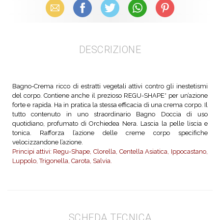
Email
Facebook
X (Twitter)
WhatsApp
Pinterest
DESCRIZIONE
Bagno-Crema ricco di estratti vegetali attivi contro gli inestetismi
del corpo. Contiene anche il prezioso REGU-SHAPE* per un’azione
forte e rapida. Ha in pratica la stessa efficacia di una crema corpo. Il
tutto contenuto in uno straordinario Bagno Doccia di uso
quotidiano, profumato di Orchiedea Nera. Lascia la pelle liscia e
tonica. Rafforza l’azione delle creme corpo specifiche
velocizzandone l’azione.
Principi attivi: Regu-Shape, Clorella, Centella Asiatica, Ippocastano,
Luppolo, Trigonella, Carota, Salvia.
SCHEDA TECNICA