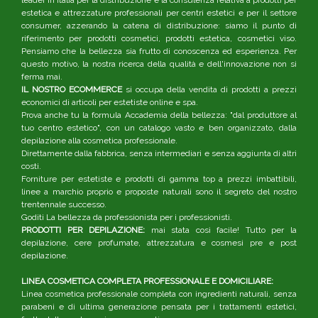
estetica e attrezzature professionali per centri estetici e per il settore
consumer, azzerando la catena di distribuzione: siamo il punto di
riferimento per prodotti cosmetici, prodotti estetica, cosmetici viso.
Pensiamo che la bellezza sia frutto di conoscenza ed esperienza. Per
questo motivo, la nostra ricerca della qualità e dell'innovazione non si
ferma mai.
IL NOSTRO ECOMMERCE
si occupa della vendita di prodotti a prezzi
economici di articoli per estetiste online e spa.
Prova anche tu la formula Accademia della bellezza: "dal produttore al
tuo centro estetico", con un catalogo vasto e ben organizzato, dalla
depilazione alla cosmetica professionale.
Direttamente dalla fabbrica, senza intermediari e senza aggiunta di altri
costi.
Forniture per estetiste e prodotti di gamma top a prezzi imbattibili,
linee a marchio proprio e proposte naturali sono il segreto del nostro
trentennale successo.
Goditi La bellezza da professionista per i professionisti.
PRODOTTI PER DEPILAZIONE:
mai stata così facile! Tutto per la
depilazione, cere profumate, attrezzatura e cosmesi pre e post
depilazione.
LINEA COSMETICA COMPLETA PROFESSIONALE E DOMICILIARE:
Linea cosmetica professionale completa con ingredienti naturali, senza
parabeni e di ultima generazione pensata per i trattamenti estetici,