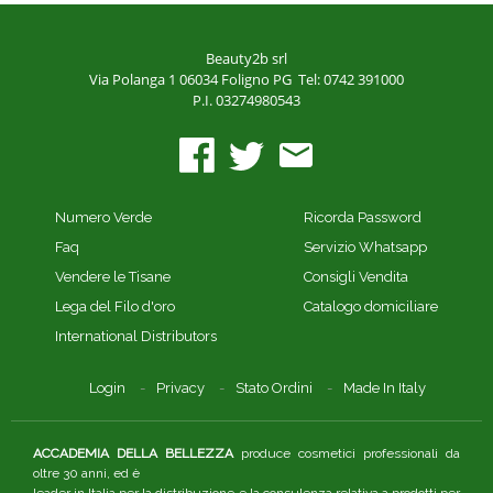
Beauty2b srl
Via Polanga 1
06034 Foligno PG
Tel: 0742 391000
P.I. 03274980543
Numero Verde
Ricorda Password
Faq
Servizio Whatsapp
Vendere le Tisane
Consigli Vendita
Lega del Filo d'oro
Catalogo domiciliare
International Distributors
Login
Privacy
Stato Ordini
Made In Italy
ACCADEMIA DELLA BELLEZZA
produce cosmetici professionali da
oltre 30 anni, ed è
leader in Italia per la distribuzione e la consulenza relativa a prodotti per