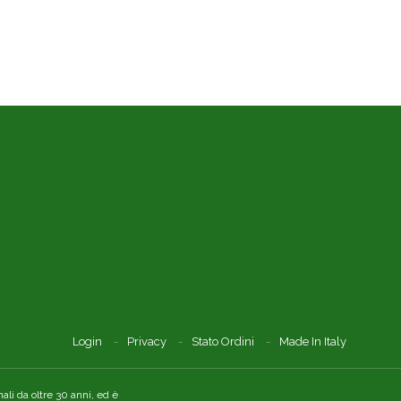
Login
Privacy
Stato Ordini
Made In Italy
li da oltre 30 anni, ed è