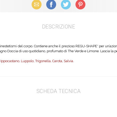
Email
Facebook
X (Twitter)
Pinterest
DESCRIZIONE
i inestetismi del corpo. Contiene anche il prezioso REGU-SHAPE* per un’azione 
agno Doccia di uso quotidiano, profumato di The Verde e Limone. Lascia la pel
, Ippocastano, Luppolo, Trigonella, Carota, Salvia.
SCHEDA TECNICA