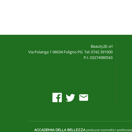
Beauty2b srl
Via Polanga 1
06034 Foligno PG
Tel: 0742 391000
P.I. 03274980543
ACCADEMIA DELLA BELLEZZA
produce cosmetici professiona