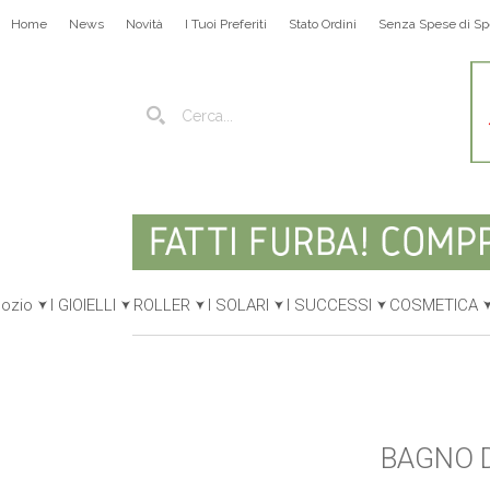
Home
News
Novità
I Tuoi Preferiti
Stato Ordini
Senza Spese di Sp
gozio
I GIOIELLI
ROLLER
I SOLARI
I SUCCESSI
COSMETICA
BAGNO D