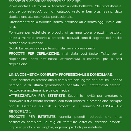
economici di articoli per estetiste online e spa.
Prova anche tu la formula Accademia della bellezza: "dal produttore al
tuo centro estetico", con un catalogo vasto e ben organizzato, dalla
depilazione alla cosmetica professionale.
Direttamente dalla fabbrica, senza intermediari e senza aggiunta di altri
costi.
Forniture per estetiste e prodotti di gamma top a prezzi imbattibili,
linee a marchio proprio e proposte naturali sono il segreto del nostro
trentennale successo.
Goditi La bellezza da professionista per i professionisti.
PRODOTTI PER DEPILAZIONE:
mai stata così facile! Tutto per la
depilazione, cere profumate, attrezzatura e cosmesi pre e post
depilazione.
LINEA COSMETICA COMPLETA PROFESSIONALE E DOMICILIARE:
Linea cosmetica professionale completa con ingredienti naturali, senza
parabeni e di ultima generazione pensata per i trattamenti estetici,
frutto della moderna ricerca cosmetica.
ATTREZZATURA PER ESTETISTE:
Scopri le novità per arredare o
rinnovare il tuo centro estetico, con tanti prodotti in promozione, sempre
con la Garanzia su tutti i prodotti e il servizio SODDISFATTI o
RIMBORSATI).
PRODOTTI PER ESTETISTE:
vendita prodotti estetici, una linea
cosmetica completa, le migliori forniture estetica, estetica prodotti,
ingrosso prodotti per unghie, ingrosso prodotti per estetista.