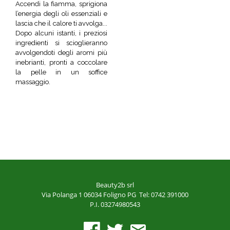
Accendi la fiamma, sprigiona
l’energia degli oli essenziali e
lascia che il calore ti avvolga...
Dopo alcuni istanti, i preziosi
ingredienti si scioglieranno
avvolgendoti degli aromi più
inebrianti, pronti a coccolare
la pelle in un soffice
massaggio.
Beauty2b srl
Via Polanga 1
06034 Foligno PG
Tel: 0742 391000
P.I. 03274980543