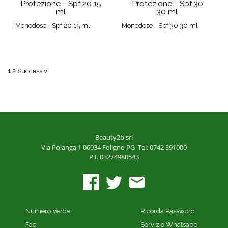
Protezione - Spf 20 15
Protezione - Spf 30
ml
30 ml
Monodose - Spf 20 15 ml
Monodose - Spf 30 30 ml
1
2
Successivi
Beauty2b srl
Via Polanga 1
06034 Foligno PG
Tel: 0742 391000
P.I. 03274980543
Numero Verde
Ricorda Password
Faq
Servizio Whatsapp