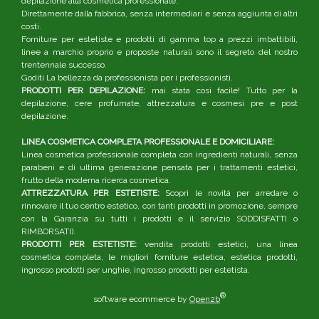
depilazione alla cosmetica professionale.
Direttamente dalla fabbrica, senza intermediari e senza aggiunta di altri
costi.
Forniture per estetiste e prodotti di gamma top a prezzi imbattibili,
linee a marchio proprio e proposte naturali sono il segreto del nostro
trentennale successo.
Goditi La bellezza da professionista per i professionisti.
PRODOTTI PER DEPILAZIONE:
mai stata così facile! Tutto per la
depilazione, cere profumate, attrezzatura e cosmesi pre e post
depilazione.
LINEA COSMETICA COMPLETA PROFESSIONALE E DOMICILIARE:
Linea cosmetica professionale completa con ingredienti naturali, senza
parabeni e di ultima generazione pensata per i trattamenti estetici,
frutto della moderna ricerca cosmetica.
ATTREZZATURA PER ESTETISTE:
Scopri le novità per arredare o
rinnovare il tuo centro estetico, con tanti prodotti in promozione, sempre
con la Garanzia su tutti i prodotti e il servizio SODDISFATTI o
RIMBORSATI).
PRODOTTI PER ESTETISTE:
vendita prodotti estetici, una linea
cosmetica completa, le migliori forniture estetica, estetica prodotti,
ingrosso prodotti per unghie, ingrosso prodotti per estetista.
®
software ecommerce by
Open2b