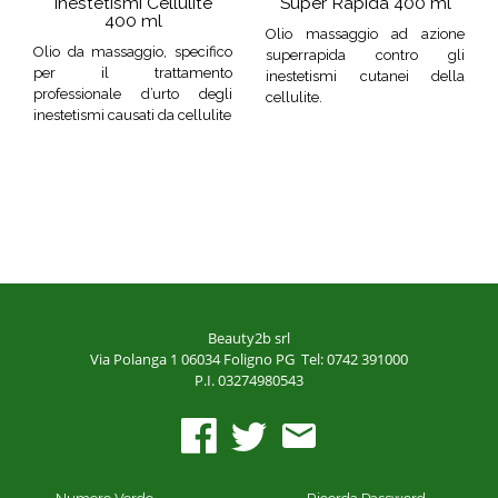
Inestetismi Cellulite
Super Rapida 400 ml
400 ml
Olio massaggio ad azione
Olio da massaggio, specifico
superrapida contro gli
per il trattamento
inestetismi cutanei della
professionale d’urto degli
cellulite.
inestetismi causati da cellulite
Beauty2b srl
Via Polanga 1
06034 Foligno PG
Tel: 0742 391000
P.I. 03274980543