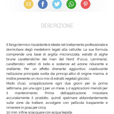
Email
Facebook
X (Twitter)
WhatsApp
Pinterest
DESCRIZIONE
Il fango termico riscaldante è ideale nel trattamento professionale e
domiciliare degli inestetismi legati alla cellulite. La sua formula
comprende una base di argilla micronizzata, estratti di alghe
brune caratteristiche dei mari del Nord (Fucus, Laminaria),
caratteristici vettori di Iodio e sostanze ad azione riducente e
snellente. Per un effetto drenante aggiuntivo, coadiuvante
nell’azione principale svolta dai principi attivi di origine marina, è
inoltre presente un ricco mix di estratti vegetali glicolici.
Modo d’uso: un’applicazione ogni due giorni per la prima
settimana, poi una ogni 3 per un mese, 1-2 applicazioni mensili per
il mantenimento. Prima dell’applicazione miscelare
accuratamente il prodotto, quindi spalmare abbondantemente
sulle zone da trattare, avvolgere con pellicola trasparente e
rimanere in posa per circa
30 min, infine sciacquare con acqua tiepida.