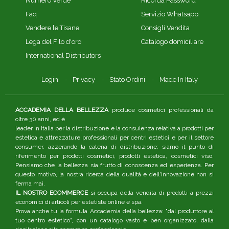
Numero Verde
Ricorda Password
Faq
Servizio Whatsapp
Vendere le Tisane
Consigli Vendita
Lega del Filo d'oro
Catalogo domiciliare
International Distributors
Login
Privacy
Stato Ordini
Made In Italy
ACCADEMIA DELLA BELLEZZA
produce cosmetici professionali da
oltre 30 anni, ed è
leader in Italia per la distribuzione e la consulenza relativa a prodotti per
estetica e attrezzature professionali per centri estetici e per il settore
consumer, azzerando la catena di distribuzione: siamo il punto di
riferimento per prodotti cosmetici, prodotti estetica, cosmetici viso.
Pensiamo che la bellezza sia frutto di conoscenza ed esperienza. Per
questo motivo, la nostra ricerca della qualità e dell'innovazione non si
ferma mai.
IL NOSTRO ECOMMERCE
si occupa della vendita di prodotti a prezzi
economici di articoli per estetiste online e spa.
Prova anche tu la formula Accademia della bellezza: "dal produttore al
tuo centro estetico", con un catalogo vasto e ben organizzato, dalla