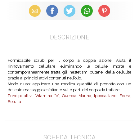
Email
Facebook
X (Twitter)
WhatsApp
Pinterest
DESCRIZIONE
Formidabile scrub per il corpo a doppia azione. Aiuta il
rinnovamento cellulare eliminando le cellule morte e
contemporaneamente tratta gli inestetismi cutanei della cellulite
grazie ai principi attivi contenuti nell’olio.
Modo d’uso: applicare una modica quantità di prodotto con un
delicato massaggio esfoliante sulle parti del corpo da trattare.
Principi attivi: Vitamina “e”, Quercia Marina, Ippocastano, Edera,
Betulla
SCHEDA TECNICA