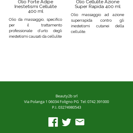
Olio Forte Adipe
Olio Cellulite Azione
Inestetismi Cellulite
Super Rapida 400 ml
400 ml
Olio massaggio ad azione
Olio da massaggio, specifico
superrapida contro gli
per il trattamento
inestetismi cutanei della
professionale d’urto degli
cellulite.
inestetismi causati da cellulite
Beauty2b srl
Via Polanga 1
06034 Foligno PG
Tel: 0742 391000
P.I. 03274980543