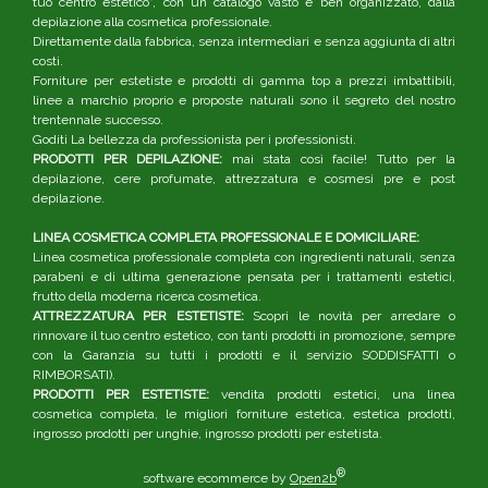
tuo centro estetico", con un catalogo vasto e ben organizzato, dalla
depilazione alla cosmetica professionale.
Direttamente dalla fabbrica, senza intermediari e senza aggiunta di altri
costi.
Forniture per estetiste e prodotti di gamma top a prezzi imbattibili,
linee a marchio proprio e proposte naturali sono il segreto del nostro
trentennale successo.
Goditi La bellezza da professionista per i professionisti.
PRODOTTI PER DEPILAZIONE:
mai stata così facile! Tutto per la
depilazione, cere profumate, attrezzatura e cosmesi pre e post
depilazione.
LINEA COSMETICA COMPLETA PROFESSIONALE E DOMICILIARE:
Linea cosmetica professionale completa con ingredienti naturali, senza
parabeni e di ultima generazione pensata per i trattamenti estetici,
frutto della moderna ricerca cosmetica.
ATTREZZATURA PER ESTETISTE:
Scopri le novità per arredare o
rinnovare il tuo centro estetico, con tanti prodotti in promozione, sempre
con la Garanzia su tutti i prodotti e il servizio SODDISFATTI o
RIMBORSATI).
PRODOTTI PER ESTETISTE:
vendita prodotti estetici, una linea
cosmetica completa, le migliori forniture estetica, estetica prodotti,
ingrosso prodotti per unghie, ingrosso prodotti per estetista.
®
software ecommerce by
Open2b