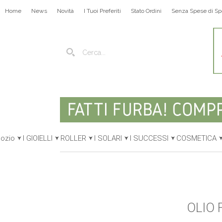
Home
News
Novità
I Tuoi Preferiti
Stato Ordini
Senza Spese di Sp
gozio
I GIOIELLI
ROLLER
I SOLARI
I SUCCESSI
COSMETICA
OLIO 