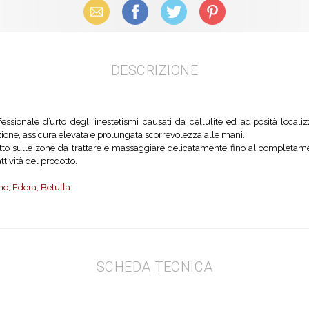
Email
Facebook
X (Twitter)
Pinterest
DESCRIZIONE
ssionale d’urto degli inestetismi causati da cellulite ed adiposità localizza
zione, assicura elevata e prolungata scorrevolezza alle mani.
to sulle zone da trattare e massaggiare delicatamente fino al completame
ttività del prodotto.
no, Edera, Betulla.
SCHEDA TECNICA