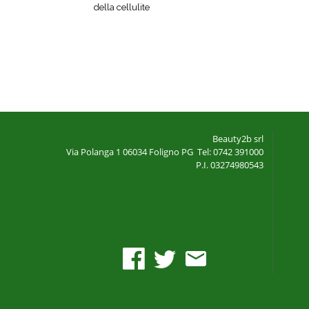
della cellulite
Beauty2b srl
Via Polanga 1
06034 Foligno PG
Tel: 0742 391000
P.I. 03274980543