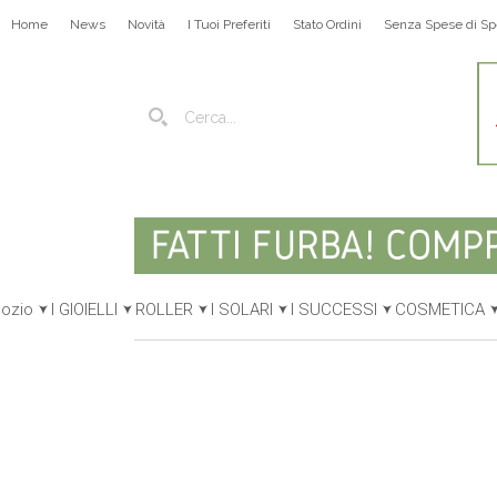
Home
News
Novità
I Tuoi Preferiti
Stato Ordini
Senza Spese di Sp
gozio
I GIOIELLI
ROLLER
I SOLARI
I SUCCESSI
COSMETICA