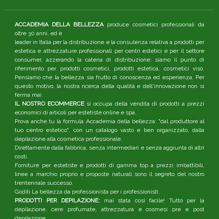
ACCADEMIA DELLA BELLEZZA
produce cosmetici professionali da
oltre 30 anni, ed è
leader in Italia per la distribuzione e la consulenza relativa a prodotti per
estetica e attrezzature professionali per centri estetici e per il settore
consumer, azzerando la catena di distribuzione: siamo il punto di
riferimento per prodotti cosmetici, prodotti estetica, cosmetici viso.
Pensiamo che la bellezza sia frutto di conoscenza ed esperienza. Per
questo motivo, la nostra ricerca della qualità e dell'innovazione non si
ferma mai.
IL NOSTRO ECOMMERCE
si occupa della vendita di prodotti a prezzi
economici di articoli per estetiste online e spa.
Prova anche tu la formula Accademia della bellezza: "dal produttore al
tuo centro estetico", con un catalogo vasto e ben organizzato, dalla
depilazione alla cosmetica professionale.
Direttamente dalla fabbrica, senza intermediari e senza aggiunta di altri
costi.
Forniture per estetiste e prodotti di gamma top a prezzi imbattibili,
linee a marchio proprio e proposte naturali sono il segreto del nostro
trentennale successo.
Goditi La bellezza da professionista per i professionisti.
PRODOTTI PER DEPILAZIONE:
mai stata così facile! Tutto per la
depilazione, cere profumate, attrezzatura e cosmesi pre e post
depilazione.