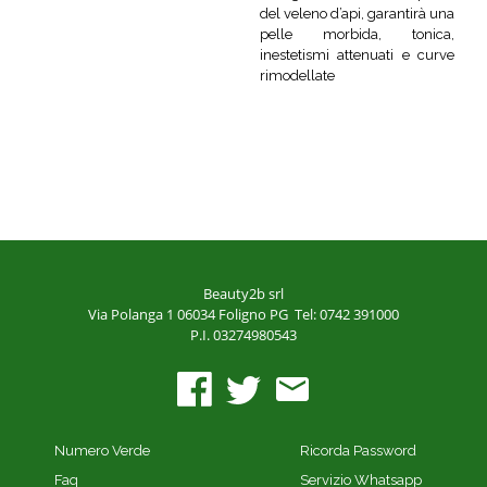
del veleno d’api, garantirà una
pelle morbida, tonica,
inestetismi attenuati e curve
rimodellate
Beauty2b srl
Via Polanga 1
06034 Foligno PG
Tel: 0742 391000
P.I. 03274980543
Numero Verde
Ricorda Password
Faq
Servizio Whatsapp