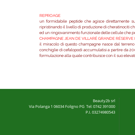
REPROAGE
un formidabile peptide che agisce direttamente su
ripristinando il livello di produzione di cheratinociti
ed un ringiovanimento funzionale delle cellule che pu
CHAMPAGNE JEAN DE VILLARÉ GRANDE RÉSERVE
il miracolo di questo champagne nasce dal terreno in 
conchiglie di cefalopodi accumulatisi a partire da 200
formulazione alla quale contribuisce con il suo elevato
Beauty2b srl
Via Polanga 1
06034 Foligno PG
Tel: 0742 391000
P.I. 03274980543