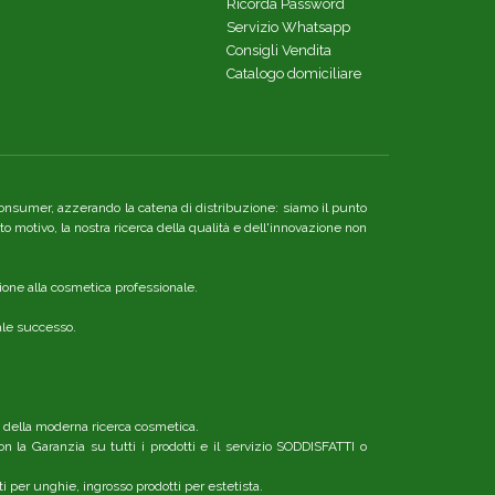
Ricorda Password
Servizio Whatsapp
Consigli Vendita
Catalogo domiciliare
re consumer, azzerando la catena di distribuzione: siamo il punto
o motivo, la nostra ricerca della qualità e dell'innovazione non
ione alla cosmetica professionale.
nale successo.
o della moderna ricerca cosmetica.
n la Garanzia su tutti i prodotti e il servizio SODDISFATTI o
ti per unghie, ingrosso prodotti per estetista.