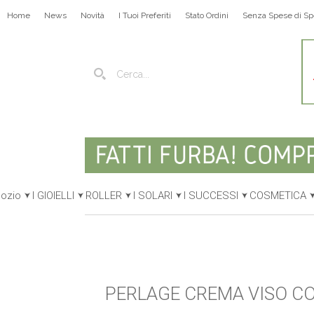
Home
News
Novità
I Tuoi Preferiti
Stato Ordini
Senza Spese di Sp
gozio
I GIOIELLI
ROLLER
I SOLARI
I SUCCESSI
COSMETICA
PERLAGE CREMA VISO CO