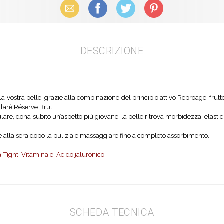
Email
Facebook
X (Twitter)
Pinterest
DESCRIZIONE
vostra pelle, grazie alla combinazione del principio attivo Reproage, frutto 
laré Réserve Brut.
 dona subito un’aspetto più giovane. la pelle ritrova morbidezza, elasticità e
he alla sera dopo la pulizia e massaggiare fino a completo assorbimento.
-Tight, Vitamina e, Acido jaluronico
SCHEDA TECNICA