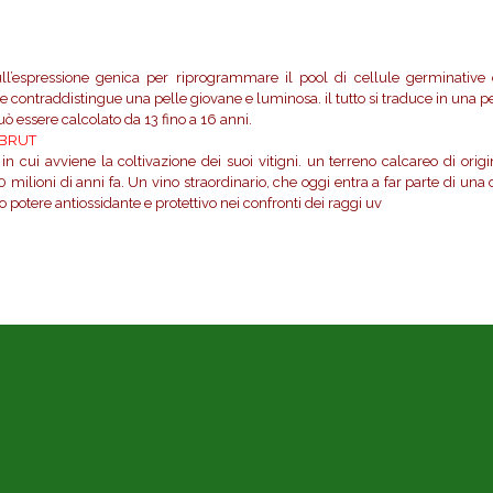
ll’espressione genica per riprogrammare il pool di cellule germinative
 che contraddistingue una pelle giovane e luminosa. il tutto si traduce in una
ò essere calcolato da 13 fino a 16 anni.
 BRUT
cui avviene la coltivazione dei suoi vitigni. un terreno calcareo di origine
 milioni di anni fa. Un vino straordinario, che oggi entra a far parte di un
 potere antiossidante e protettivo nei confronti dei raggi uv