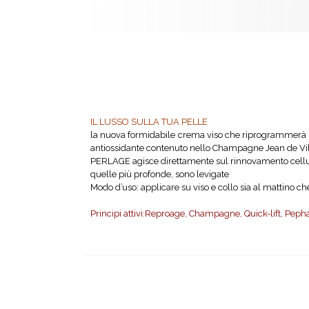
IL LUSSO SULLA TUA PELLE
la nuova formidabile crema viso che riprogrammerà la 
antiossidante contenuto nello Champagne Jean de Vil
PERLAGE agisce direttamente sul rinnovamento cellulare,
quelle più profonde, sono levigate
Modo d’uso: applicare su viso e collo sia al mattino c
Principi attivi:Reproage, Champagne, Quick-lift, Pepha