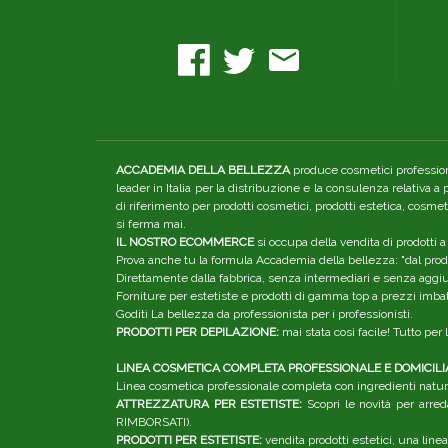
ACCADEMIA DELLA BELLEZZA
produce cosmetici professiona
leader in Italia per la distribuzione e la consulenza relativa a
di riferimento per prodotti cosmetici, prodotti estetica, cosme
si ferma mai.
IL NOSTRO ECOMMERCE
si occupa della vendita di prodotti a
Prova anche tu la formula Accademia della bellezza: "dal produ
Direttamente dalla fabbrica, senza intermediari e senza aggiunt
Forniture per estetiste e prodotti di gamma top a prezzi imbatt
Goditi La bellezza da professionista per i professionisti.
PRODOTTI PER DEPILAZIONE:
mai stata così facile! Tutto pe
LINEA COSMETICA COMPLETA PROFESSIONALE E DOMICILI
Linea cosmetica professionale completa con ingredienti natura
ATTREZZATURA PER ESTETISTE:
Scopri le novità per arred
RIMBORSATI).
PRODOTTI PER ESTETISTE:
vendita prodotti estetici, una linea