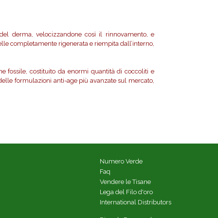
 del derma, velocizzandone così il rinnovamento, e
 pelle completamente rigenerata e riempita dall’interno,
 fossile, costituito da enormi quantità di coccoliti e
a delle formulazioni anti-age più avanzate sul mercato,
Numero Verde
Faq
Vendere le Tisane
Lega del Filo d'oro
International Distributors