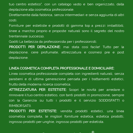
tuo centro estetico", con un catalogo vasto e ben organizzato, dalla
depilazione alla cosmetica professionale.
Direttamente dalla fabbrica, senza intermediari e senza aggiunta di altri
costi.
Forniture per estetiste e prodotti di gamma top a prezzi imbattibili,
linee a marchio proprio e proposte naturali sono il segreto del nostro
trentennale successo.
Goditi La bellezza da professionista per i professionisti.
PRODOTTI PER DEPILAZIONE:
mai stata così facile! Tutto per la
depilazione, cere profumate, attrezzatura e cosmesi pre e post
depilazione.
LINEA COSMETICA COMPLETA PROFESSIONALE E DOMICILIARE:
Linea cosmetica professionale completa con ingredienti naturali, senza
parabeni e di ultima generazione pensata per i trattamenti estetici,
frutto della moderna ricerca cosmetica.
ATTREZZATURA PER ESTETISTE:
Scopri le novità per arredare o
rinnovare il tuo centro estetico, con tanti prodotti in promozione, sempre
con la Garanzia su tutti i prodotti e il servizio SODDISFATTI o
RIMBORSATI).
PRODOTTI PER ESTETISTE:
vendita prodotti estetici, una linea
cosmetica completa, le migliori forniture estetica, estetica prodotti,
ingrosso prodotti per unghie, ingrosso prodotti per estetista.
®