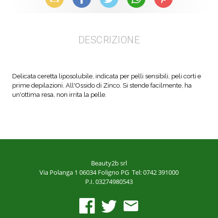
DESCRIZIONE
Delicata ceretta liposolubile, indicata per pelli sensibili, peli corti e
prime depilazioni. All'Ossido di Zinco. Si stende facilmente, ha
un'ottima resa, non irrita la pelle.
Beauty2b srl
Via Polanga 1
06034 Foligno PG
Tel: 0742 391000
P.I. 03274980543