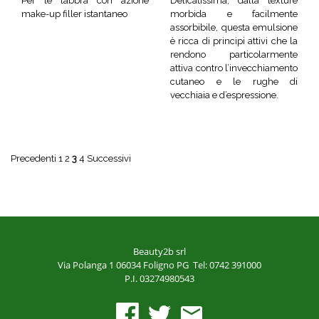
Per le labbra con azione
Delicatissima, dalla texture
make-up filler istantaneo
morbida e facilmente
assorbibile, questa emulsione
è ricca di principi attivi che la
rendono particolarmente
attiva contro l’invecchiamento
cutaneo e le rughe di
vecchiaia e d’espressione.
Precedenti
1
2
3
4
Successivi
Beauty2b srl
Via Polanga 1
06034 Foligno PG
Tel: 0742 391000
P.I. 03274980543