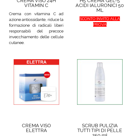
CREMA VISO 24H
H5 CREMA GEL-5
VITAMIN C
ACIDI IALURONICI 50
ML
Crema con vitamina C ad
SCONTO INVITO ALLA
azione antiossidante, riduce la
PROVA
formazione di radicali liberi
responsabili del precoce
invecchiamento delle cellule
cutanee.
CREMA VISO
SCRUB PULIZIA
ELETTRA
TUTTI TIPI DI PELLE
250 ml