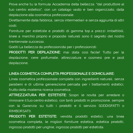
Prova anche tu la formula Accademia della bellezza: "dal produttore al
tuo centro estetico", con un catalogo vasto e ben organizzato, dalla
depilazione alla cosmetica professionale.
Direttamente dalla fabbrica, senza intermediari e senza aggiunta di altri
costi.
Forniture per estetiste e prodotti di gamma top a prezzi imbattibili,
linee a marchio proprio e proposte naturali sono il segreto del nostro
trentennale successo.
Goditi La bellezza da professionista per i professionisti.
PRODOTTI PER DEPILAZIONE:
mai stata così facile! Tutto per la
depilazione, cere profumate, attrezzatura e cosmesi pre e post
depilazione.
LINEA COSMETICA COMPLETA PROFESSIONALE E DOMICILIARE:
Linea cosmetica professionale completa con ingredienti naturali, senza
parabeni e di ultima generazione pensata per i trattamenti estetici,
frutto della moderna ricerca cosmetica.
ATTREZZATURA PER ESTETISTE:
Scopri le novità per arredare o
rinnovare il tuo centro estetico, con tanti prodotti in promozione, sempre
con la Garanzia su tutti i prodotti e il servizio SODDISFATTI o
RIMBORSATI).
PRODOTTI PER ESTETISTE:
vendita prodotti estetici, una linea
cosmetica completa, le migliori forniture estetica, estetica prodotti,
ingrosso prodotti per unghie, ingrosso prodotti per estetista.